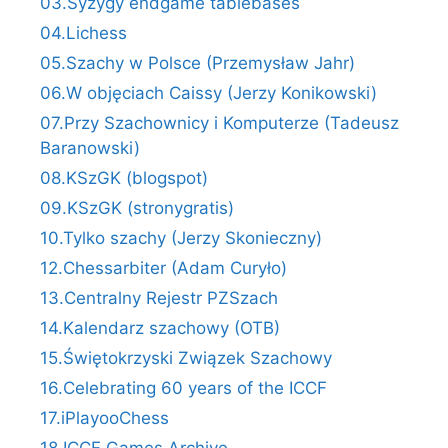
03.Syzygy endgame tablebases
04.Lichess
05.Szachy w Polsce (Przemysław Jahr)
06.W objęciach Caissy (Jerzy Konikowski)
07.Przy Szachownicy i Komputerze (Tadeusz
Baranowski)
08.KSzGK (blogspot)
09.KSzGK (stronygratis)
10.Tylko szachy (Jerzy Skonieczny)
12.Chessarbiter (Adam Curyło)
13.Centralny Rejestr PZSzach
14.Kalendarz szachowy (OTB)
15.Świętokrzyski Związek Szachowy
16.Celebrating 60 years of the ICCF
17.iPlayooChess