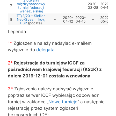
3 otwarty
międzynarodowy
2020-
2020-
7
–
–
–
turniej federacji
03-28
04-15
wenezuelskiej
TT/2/20 – Sicilian
2020-
2020-
2020-
8
Neo-Sveshnikov,
–
–
04-12
04-15
05-01
B32
(poczta)
Legenda:
1*
Zgłoszenia należy nadsyłać e-mailem
wyłącznie do
delegata
2*
Rejestracja do turniejów ICCF za
pośrednictwem krajowej federacji (KSzK) z
dniem 2019-12-01 została wznowiona
3
*
Zgłoszenia należy nadsyłać wyłącznie
poprzez serwer ICCF wybierając odpowiedni
turniej w zakładce „
Nowe turnieje
” a następnie
rejestrację przez system zgłoszeń
bezpośrednich (DE)