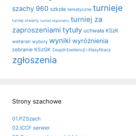
turnieje
szachy 960
szkoła
tematyczne
turniej za
turniej otwarty
turniej regionalny
zaproszeniami
tytuły
uchwała KSzK
wyniki
wyróżnienia
weteran
wybory
zebranie KSzGK
Zespół Ewidencji i Klasyfikacji
zgłoszenia
Strony szachowe
01.PZSzach
02.ICCF serwer