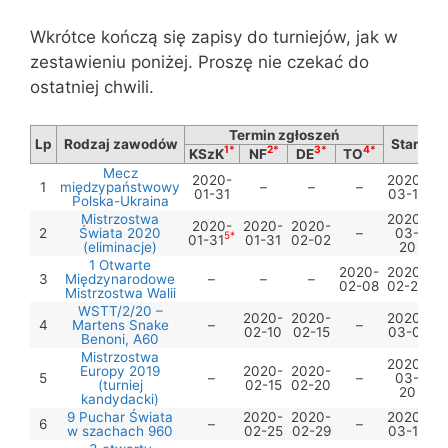
Wkrótce kończą się zapisy do turniejów, jak w
zestawieniu poniżej. Proszę nie czekać do
ostatniej chwili.
Termin zgłoszeń
Lp
Rodzaj zawodów
Start
1*
2*
3*
4*
KSzK
NF
DE
TO
Mecz
2020-
2020-
1
międzypaństwowy
–
–
–
01-31
03-15
Polska-Ukraina
Mistrzostwa
2020-
2020-
2020-
2020-
2
Świata 2020
–
03-
5*
01-31
01-31
02-02
(eliminacje)
20
1 Otwarte
2020-
2020-
3
Międzynarodowe
–
–
–
02-08
02-23
Mistrzostwa Walii
WSTT/2/20 –
2020-
2020-
2020-
4
Martens Snake
–
–
02-10
02-15
03-01
Benoni, A60
Mistrzostwa
2020-
Europy 2019
2020-
2020-
5
–
–
03-
(turniej
02-15
02-20
20
kandydacki)
9 Puchar Świata
2020-
2020-
2020-
6
–
–
w szachach 960
02-25
02-29
03-15