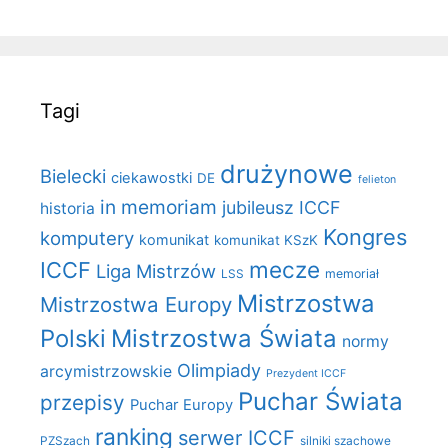
Tagi
drużynowe
Bielecki
ciekawostki
DE
felieton
in memoriam
jubileusz ICCF
historia
Kongres
komputery
komunikat
komunikat KSzK
mecze
ICCF
Liga Mistrzów
LSS
memoriał
Mistrzostwa
Mistrzostwa Europy
Polski
Mistrzostwa Świata
normy
Olimpiady
arcymistrzowskie
Prezydent ICCF
Puchar Świata
przepisy
Puchar Europy
ranking
serwer ICCF
PZSzach
silniki szachowe