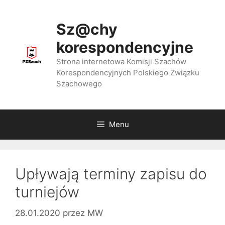
Przejdź
do
Sz@chy
treści
korespondencyjne
Strona internetowa Komisji Szachów
Korespondencyjnych Polskiego Związku
Szachowego
Menu
Upływają terminy zapisu do
turniejów
28.01.2020
przez
MW