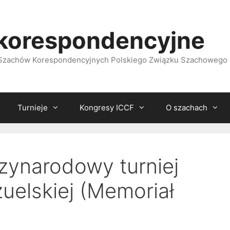
korespondencyjne
i Szachów Korespondencyjnych Polskiego Związku Szachowego
Turnieje
Kongresy ICCF
O szachach
zynarodowy turniej
uelskiej (Memoriał