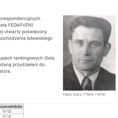
orespondencyjnych
zuela FEDAPVEN)
ej otwarty poświęcony
pochodzenia łotewskiego
pach rankingowych (lista
taną przydzieleni do
atora.
Pablo Atars (*1904 +1976)
ć zawodników
11-13
11-13