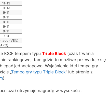
11-13
11-13
9-11
9-11
9-11
9-11
9-11
7-9
onado (VEN)
 (ARG)
rze ICCF tempem typu
Triple Block
(czas trwania
enie rankingowej, tam gdzie to możliwe przewiduje się
biegać jednoetapowo. Wyjaśnienie idei tempa gry
ście „
Tempo gry typu Triple Block
” lub stronie z
em
).
ocnicza) otrzymaje nagrodę w wysokości: