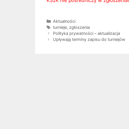
KSzK nie pośredniczy w zgłoszenia
Kategorie
Aktualności
Tagi
turnieje
,
zgłoszenia
Polityka prywatności – aktualizacja
Upływają terminy zapisu do turniejów