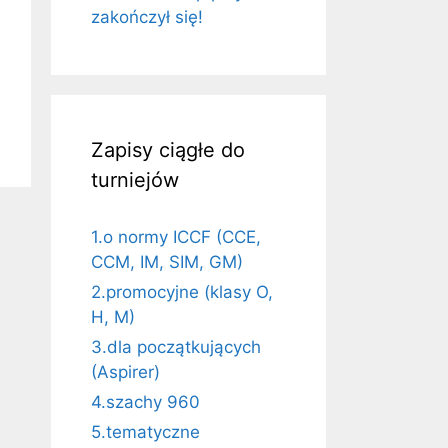
zakończył się!
Zapisy ciągłe do
turniejów
1.o normy ICCF (CCE,
CCM, IM, SIM, GM)
2.promocyjne (klasy O,
H, M)
3.dla początkujących
(Aspirer)
4.szachy 960
5.tematyczne