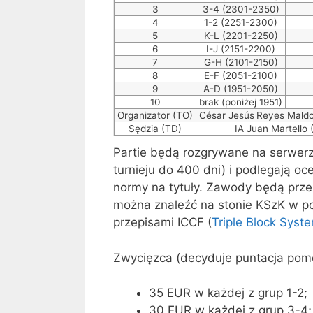
3
3-4 (2301-2350)
4
1-2 (2251-2300)
5
K-L (2201-2250)
6
I-J (2151-2200)
7
G-H (2101-2150)
8
E-F (2051-2100)
9
A-D (1951-2050)
10
brak (poniżej 1951)
Organizator (TO)
César Jesús
Reyes Mald
Sędzia (TD)
IA Juan Martello
Partie będą rozgrywane na serwe
turnieju do 400 dni) i podlegają oc
normy na tytuły. Zawody będą prze
można znaleźć na stonie KSzK w po
przepisami ICCF (
Triple Block Syst
Zwycięzca (decyduje puntacja pom
35 EUR w każdej z grup 1-2;
30 EUR w każdej z grup 3-4;