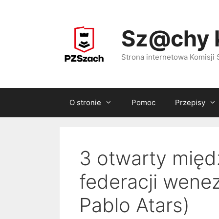
Przejdź
do
Sz@chy 
treści
Strona internetowa Komisj
O stronie
Pomoc
Przepisy
3 otwarty międ
federacji wenez
Pablo Atars)