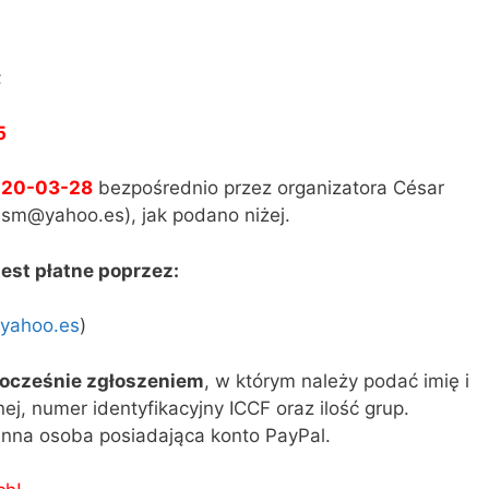
;
5
020-03-28
bezpośrednio przez organizatora César
sm@yahoo.es), jak podano niżej.
 jest płatne poprzez:
yahoo.es
)
nocześnie zgłoszeniem
, w którym należy podać imię i
ej, numer identyfikacyjny ICCF oraz ilość grup.
nna osoba posiadająca konto PayPal.