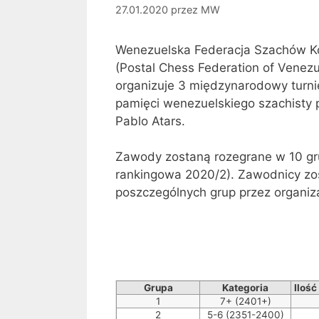
27.01.2020
przez
MW
Wenezuelska Federacja Szachów K
(Postal Chess Federation of Vene
organizuje 3 międzynarodowy turni
pamięci wenezuelskiego szachisty 
Pablo Atars.
Zawody zostaną rozegrane w 10 gru
rankingowa 2020/2). Zawodnicy zos
poszczególnych grup przez organiz
Grupa
Kategoria
Iloś
1
7+ (2401+)
2
5-6 (2351-2400)