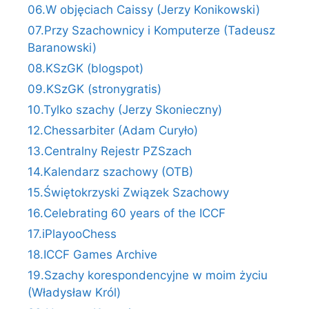
06.W objęciach Caissy (Jerzy Konikowski)
07.Przy Szachownicy i Komputerze (Tadeusz
Baranowski)
08.KSzGK (blogspot)
09.KSzGK (stronygratis)
10.Tylko szachy (Jerzy Skonieczny)
12.Chessarbiter (Adam Curyło)
13.Centralny Rejestr PZSzach
14.Kalendarz szachowy (OTB)
15.Świętokrzyski Związek Szachowy
16.Celebrating 60 years of the ICCF
17.iPlayooChess
18.ICCF Games Archive
19.Szachy korespondencyjne w moim życiu
(Władysław Król)