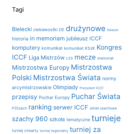
Tagi
drużynowe
Bielecki
ciekawostki
DE
felieton
in memoriam
jubileusz ICCF
historia
Kongres
komputery
komunikat
komunikat KSzK
mecze
ICCF
Liga Mistrzów
LSS
memoriał
Mistrzostwa
Mistrzostwa Europy
Polski
Mistrzostwa Świata
normy
Olimpiady
arcymistrzowskie
Prezydent ICCF
Puchar Świata
przepisy
Puchar Europy
ranking
serwer ICCF
PZSzach
silniki szachowe
turnieje
szachy 960
szkoła
tematyczne
turniej za
turniej otwarty
turniej regionalny