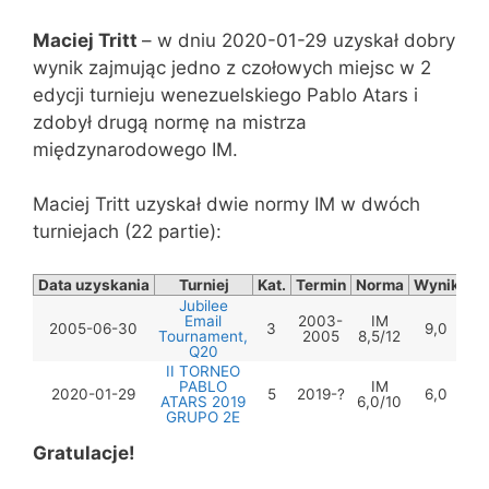
Maciej Tritt
– w dniu 2020-01-29 uzyskał dobry
wynik zajmując jedno z czołowych miejsc w 2
edycji turnieju wenezuelskiego Pablo Atars i
zdobył drugą normę na mistrza
międzynarodowego IM.
Maciej Tritt uzyskał dwie normy IM w dwóch
turniejach (22 partie):
Data uzyskania
Turniej
Kat.
Termin
Norma
Wynik
Jubilee
Email
2003-
IM
2005-06-30
3
9,0
Tournament,
2005
8,5/12
Q20
II TORNEO
PABLO
IM
2020-01-29
5
2019-?
6,0
ATARS 2019
6,0/10
GRUPO 2E
Gratulacje!