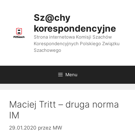
Przejdź
do
Sz@chy
treści
korespondencyjne
Strona internetowa Komisji Szachów
Korespondencyjnych Polskiego Związku
Szachowego
Menu
Maciej Tritt – druga norma
IM
29.01.2020
przez
MW