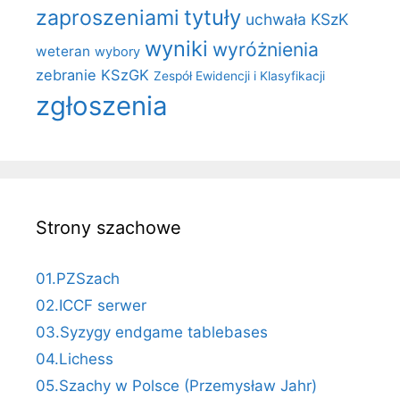
zaproszeniami
tytuły
uchwała KSzK
wyniki
wyróżnienia
weteran
wybory
zebranie KSzGK
Zespół Ewidencji i Klasyfikacji
zgłoszenia
Strony szachowe
01.PZSzach
02.ICCF serwer
03.Syzygy endgame tablebases
04.Lichess
05.Szachy w Polsce (Przemysław Jahr)