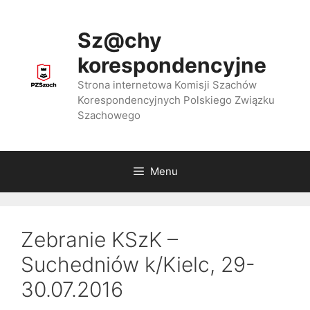
Przejdź
do
Sz@chy
treści
korespondencyjne
Strona internetowa Komisji Szachów
Korespondencyjnych Polskiego Związku
Szachowego
Menu
Zebranie KSzK –
Suchedniów k/Kielc, 29-
30.07.2016