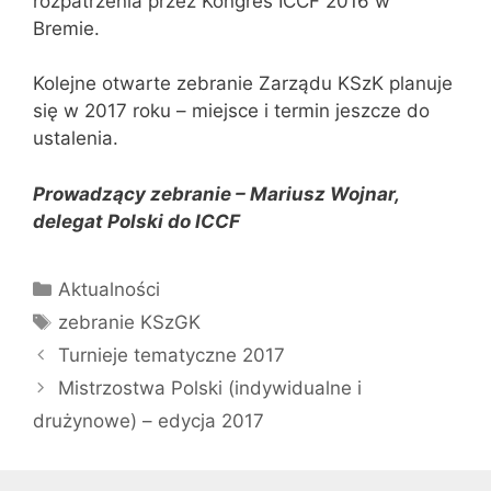
rozpatrzenia przez Kongres ICCF 2016 w
Bremie.
Kolejne otwarte zebranie Zarządu KSzK planuje
się w 2017 roku – miejsce i termin jeszcze do
ustalenia.
Prowadzący zebranie – Mariusz Wojnar,
delegat Polski do ICCF
Kategorie
Aktualności
Tagi
zebranie KSzGK
Turnieje tematyczne 2017
Mistrzostwa Polski (indywidualne i
drużynowe) – edycja 2017