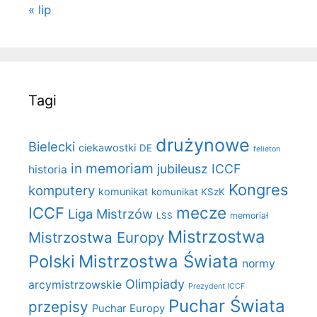
« lip
Tagi
drużynowe
Bielecki
ciekawostki
DE
felieton
in memoriam
jubileusz ICCF
historia
Kongres
komputery
komunikat
komunikat KSzK
mecze
ICCF
Liga Mistrzów
LSS
memoriał
Mistrzostwa
Mistrzostwa Europy
Polski
Mistrzostwa Świata
normy
Olimpiady
arcymistrzowskie
Prezydent ICCF
Puchar Świata
przepisy
Puchar Europy