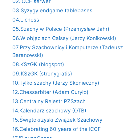
02.ICCF serwer
03.Syzygy endgame tablebases
04.Lichess
05.Szachy w Polsce (Przemysław Jahr)
06.W objęciach Caissy (Jerzy Konikowski)
07.Przy Szachownicy i Komputerze (Tadeusz
Baranowski)
08.KSzGK (blogspot)
09.KSzGK (stronygratis)
10.Tylko szachy (Jerzy Skonieczny)
12.Chessarbiter (Adam Curyło)
13.Centralny Rejestr PZSzach
14.Kalendarz szachowy (OTB)
15.Świętokrzyski Związek Szachowy
16.Celebrating 60 years of the ICCF