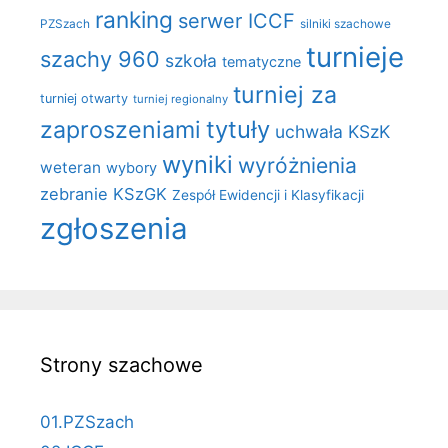
ranking
serwer ICCF
PZSzach
silniki szachowe
turnieje
szachy 960
szkoła
tematyczne
turniej za
turniej otwarty
turniej regionalny
zaproszeniami
tytuły
uchwała KSzK
wyniki
wyróżnienia
weteran
wybory
zebranie KSzGK
Zespół Ewidencji i Klasyfikacji
zgłoszenia
Strony szachowe
01.PZSzach