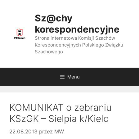
Przejdź
do
Sz@chy
treści
korespondencyjne
Strona internetowa Komisji Szachów
Korespondencyjnych Polskiego Związku
Szachowego
Menu
KOMUNIKAT o zebraniu
KSzGK – Sielpia k/Kielc
22.08.2013
przez
MW