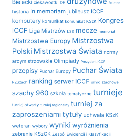
drużynowe
Bielecki
ciekawostki
DE
felieton
in memoriam
jubileusz ICCF
historia
Kongres
komputery
komunikat
komunikat KSzK
mecze
ICCF
Liga Mistrzów
LSS
memoriał
Mistrzostwa
Mistrzostwa Europy
Polski
Mistrzostwa Świata
normy
Olimpiady
arcymistrzowskie
Prezydent ICCF
Puchar Świata
przepisy
Puchar Europy
ranking
serwer ICCF
PZSzach
silniki szachowe
turnieje
szachy 960
szkoła
tematyczne
turniej za
turniej otwarty
turniej regionalny
zaproszeniami
tytuły
uchwała KSzK
wyniki
wyróżnienia
weteran
wybory
zebranie KSzGK
Zespół Ewidencji i Klasyfikacji