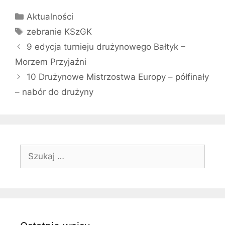
Kategorie
Aktualności
Tagi
zebranie KSzGK
9 edycja turnieju drużynowego Bałtyk –
Morzem Przyjaźni
10 Drużynowe Mistrzostw​a Europy – półfinały
– nabór do drużyny
Szukaj: