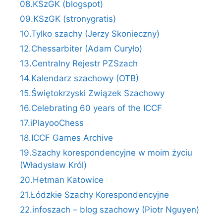
08.KSzGK (blogspot)
09.KSzGK (stronygratis)
10.Tylko szachy (Jerzy Skonieczny)
12.Chessarbiter (Adam Curyło)
13.Centralny Rejestr PZSzach
14.Kalendarz szachowy (OTB)
15.Świętokrzyski Związek Szachowy
16.Celebrating 60 years of the ICCF
17.iPlayooChess
18.ICCF Games Archive
19.Szachy korespondencyjne w moim życiu
(Władysław Król)
20.Hetman Katowice
21.Łódzkie Szachy Korespondencyjne
22.infoszach – blog szachowy (Piotr Nguyen)