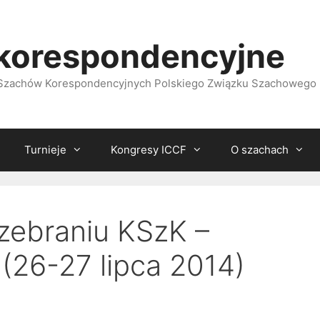
korespondencyjne
i Szachów Korespondencyjnych Polskiego Związku Szachowego
Turnieje
Kongresy ICCF
O szachach
ebraniu KSzK –
(26-27 lipca 2014)