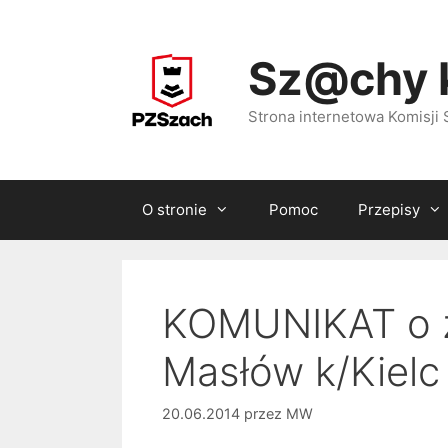
Przejdź
do
Sz@chy 
treści
Strona internetowa Komisj
O stronie
Pomoc
Przepisy
KOMUNIKAT o z
Masłów k/Kielc 
20.06.2014
przez
MW