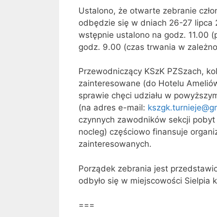
Ustalono, że otwarte zebranie cz
odbędzie się w dniach 26-27 lipca 
wstępnie ustalono na godz. 11.00 (
godz. 9.00 (czas trwania w zależno
Przewodniczący KSzK PZSzach, kol
zainteresowane (do Hotelu Ameliów
sprawie chęci udziału w powyższym
(na adres e-mail:
kszgk.turnieje@g
czynnych zawodników sekcji pobyt 
nocleg) częściowo finansuje organ
zainteresowanych.
Porządek zebrania jest przedstawio
odbyło się w miejscowości Sielpia k
===