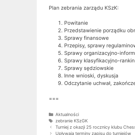
Plan zebrania zarządu KSzK:
Powitanie
Przedstawienie porządku ob
Sprawy finansowe
Przepisy, sprawy regulamin
Sprawy organizacyjno-inform
Sprawy klasyfikacyjno-ranki
Sprawy sędziowskie
Inne wnioski, dyskusja
Odczytanie uchwał, zakończ
===
Kategorie
Aktualności
Tagi
zebranie KSzGK
Turniej z okazji 25 rocznicy klubu Ch
Upływają terminy zapisu do turniejów