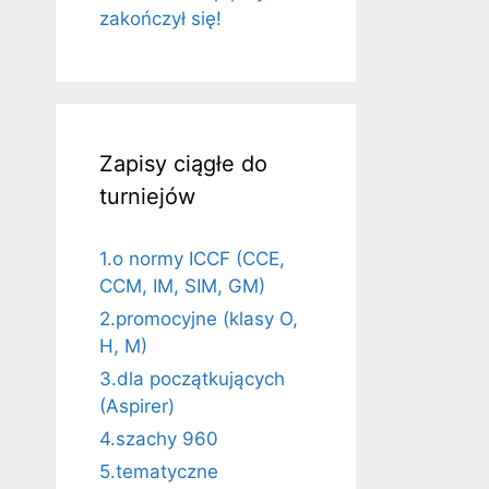
zakończył się!
Zapisy ciągłe do
turniejów
1.o normy ICCF (CCE,
CCM, IM, SIM, GM)
2.promocyjne (klasy O,
H, M)
3.dla początkujących
(Aspirer)
4.szachy 960
5.tematyczne