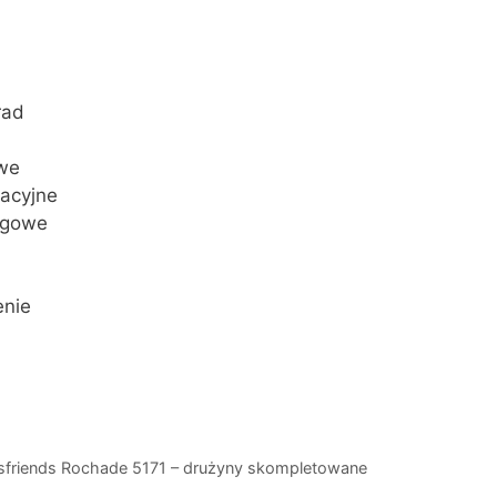
rad
owe
acyjne
ngowe
enie
essfriends Rochade 5171 – drużyny skompletowane