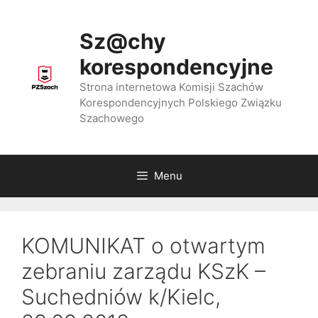
Przejdź
do
Sz@chy
treści
korespondencyjne
Strona internetowa Komisji Szachów
Korespondencyjnych Polskiego Związku
Szachowego
Menu
KOMUNIKAT o otwartym
zebraniu zarządu KSzK –
Suchedniów k/Kielc,