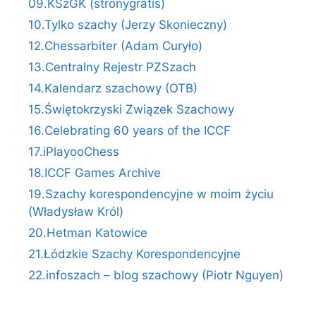
09.KSzGK (stronygratis)
10.Tylko szachy (Jerzy Skonieczny)
12.Chessarbiter (Adam Curyło)
13.Centralny Rejestr PZSzach
14.Kalendarz szachowy (OTB)
15.Świętokrzyski Związek Szachowy
16.Celebrating 60 years of the ICCF
17.iPlayooChess
18.ICCF Games Archive
19.Szachy korespondencyjne w moim życiu
(Władysław Król)
20.Hetman Katowice
21.Łódzkie Szachy Korespondencyjne
22.infoszach – blog szachowy (Piotr Nguyen)