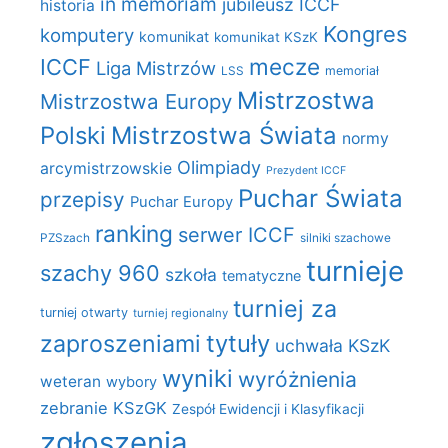
in memoriam
jubileusz ICCF
historia
Kongres
komputery
komunikat
komunikat KSzK
mecze
ICCF
Liga Mistrzów
LSS
memoriał
Mistrzostwa
Mistrzostwa Europy
Polski
Mistrzostwa Świata
normy
Olimpiady
arcymistrzowskie
Prezydent ICCF
Puchar Świata
przepisy
Puchar Europy
ranking
serwer ICCF
PZSzach
silniki szachowe
turnieje
szachy 960
szkoła
tematyczne
turniej za
turniej otwarty
turniej regionalny
zaproszeniami
tytuły
uchwała KSzK
wyniki
wyróżnienia
weteran
wybory
zebranie KSzGK
Zespół Ewidencji i Klasyfikacji
zgłoszenia