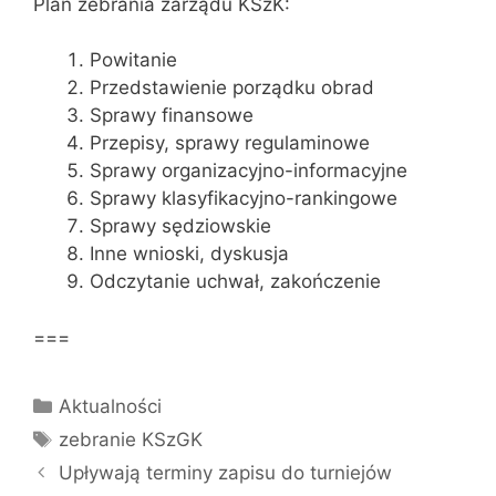
Plan zebrania zarządu KSzK:
Powitanie
Przedstawienie porządku obrad
Sprawy finansowe
Przepisy, sprawy regulaminowe
Sprawy organizacyjno-informacyjne
Sprawy klasyfikacyjno-rankingowe
Sprawy sędziowskie
Inne wnioski, dyskusja
Odczytanie uchwał, zakończenie
===
Kategorie
Aktualności
Tagi
zebranie KSzGK
Upływają terminy zapisu do turniejów