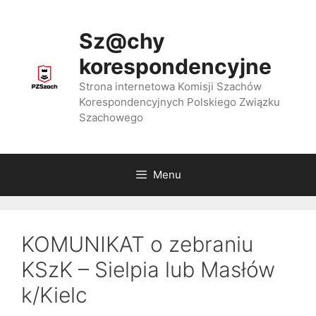
Przejdź
do
Sz@chy
treści
korespondencyjne
Strona internetowa Komisji Szachów
Korespondencyjnych Polskiego Związku
Szachowego
Menu
KOMUNIKAT o zebraniu
KSzK – Sielpia lub Masłów
k/Kielc