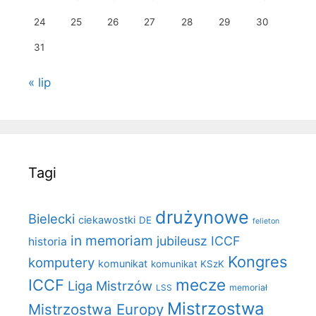
24
25
26
27
28
29
30
31
« lip
Tagi
drużynowe
Bielecki
ciekawostki
DE
felieton
in memoriam
jubileusz ICCF
historia
Kongres
komputery
komunikat
komunikat KSzK
mecze
ICCF
Liga Mistrzów
LSS
memoriał
Mistrzostwa
Mistrzostwa Europy