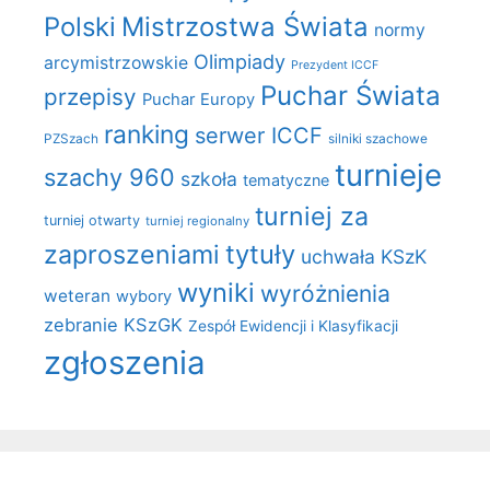
Polski
Mistrzostwa Świata
normy
Olimpiady
arcymistrzowskie
Prezydent ICCF
Puchar Świata
przepisy
Puchar Europy
ranking
serwer ICCF
PZSzach
silniki szachowe
turnieje
szachy 960
szkoła
tematyczne
turniej za
turniej otwarty
turniej regionalny
zaproszeniami
tytuły
uchwała KSzK
wyniki
wyróżnienia
weteran
wybory
zebranie KSzGK
Zespół Ewidencji i Klasyfikacji
zgłoszenia