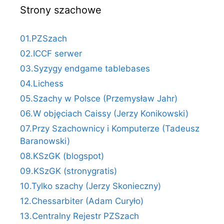
Strony szachowe
01.PZSzach
02.ICCF serwer
03.Syzygy endgame tablebases
04.Lichess
05.Szachy w Polsce (Przemysław Jahr)
06.W objęciach Caissy (Jerzy Konikowski)
07.Przy Szachownicy i Komputerze (Tadeusz
Baranowski)
08.KSzGK (blogspot)
09.KSzGK (stronygratis)
10.Tylko szachy (Jerzy Skonieczny)
12.Chessarbiter (Adam Curyło)
13.Centralny Rejestr PZSzach