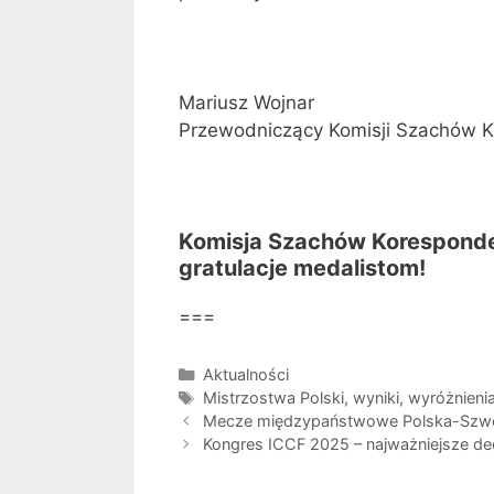
Mariusz Wojnar
Przewodniczący Komisji Szachów 
Komisja Szachów Koresponde
gratulacje medalistom!
===
Kategorie
Aktualności
Tagi
Mistrzostwa Polski
,
wyniki
,
wyróżnieni
Mecze międzypaństwowe Polska-Szwecj
Kongres ICCF 2025 – najważniejsze de