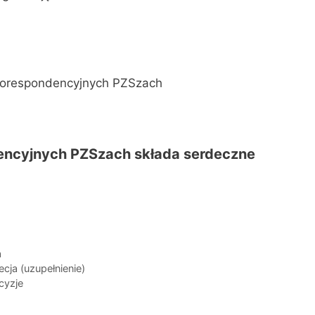
Korespondencyjnych PZSzach
ncyjnych PZSzach składa serdeczne
a
a (uzupełnienie)
cyzje