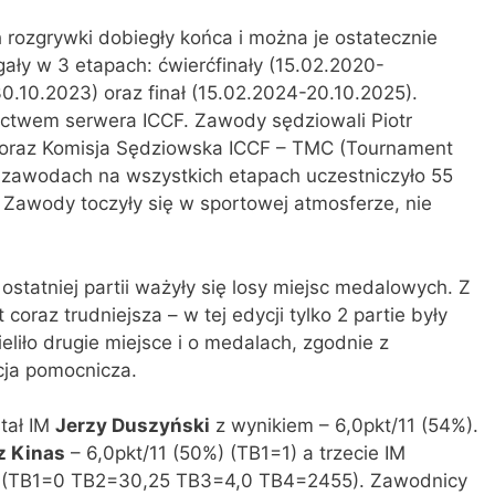
h rozgrywki dobiegły końca i można je ostatecznie
ły w 3 etapach: ćwierćfinały (15.02.2020-
30.10.2023) oraz finał (15.02.2024-20.10.2025).
ctwem serwera ICCF. Zawody sędziowali Piotr
ły) oraz Komisja Sędziowska ICCF – TMC (Tournament
 zawodach na wszystkich etapach uczestniczyło 55
 Zawody toczyły się w sportowej atmosferze, nie
 ostatniej partii ważyły się losy miejsc medalowych. Z
coraz trudniejsza – w tej edycji tylko 2 partie były
liło drugie miejsce i o medalach, zgodnie z
ja pomocnicza.
tał IM
Jerzy Duszyński
z wynikiem – 6,0pkt/11 (54%).
 Kinas
– 6,0pkt/11 (50%) (TB1=1) a trzecie IM
) (TB1=0 TB2=30,25 TB3=4,0 TB4=2455). Zawodnicy