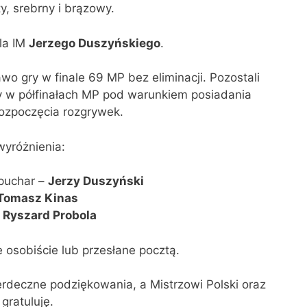
, srebrny i brązowy.
dla IM
Jerzego Duszyńskiego
.
wo gry w finale 69 MP bez eliminacji. Pozostali
ry w półfinałach MP pod warunkiem posiadania
rozpoczęcia rozgrywek.
yróżnienia:
 puchar –
Jerzy Duszyński
Tomasz Kinas
–
Ryszard Probola
osobiście lub przesłane pocztą.
deczne podziękowania, a Mistrzowi Polski oraz
gratuluję.