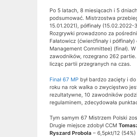
Po 5 latach, 8 miesiącach i 5 dniac
podsumować. Mistrzostwa przebiega
15.01.2021), półfinały (15.02.2022-
Rozgrywki prowadzono za pośredni
Fałatowicz (ćwierćfinały i półfina
Management Committee) (finał). W
zawodników, rozegrano 262 partie.
licząc partii przegranych na czas.
Finał 67 MP
był bardzo zacięty i do
roku na rok walka o zwycięstwo jest 
rezultatywne, 10 zawodników podzie
regulaminem, zdecydowała punktac
Tym samym 67 Mistrzem Polski zos
Drugie miejsce zdobył CCM
Tomasz
Ryszard Probola
– 6,5pkt/12 (54%