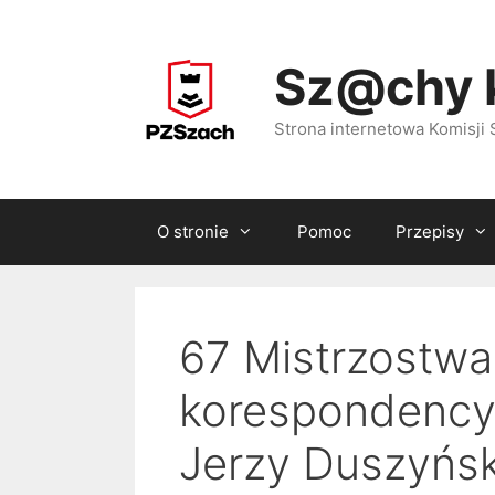
Przejdź
do
Sz@chy 
treści
Strona internetowa Komisj
O stronie
Pomoc
Przepisy
67 Mistrzostwa
korespondency
Jerzy Duszyńsk