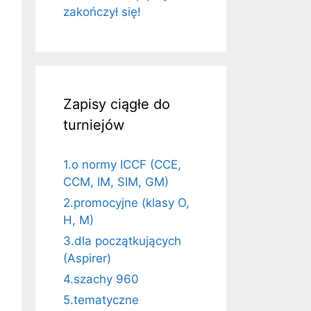
zakończył się!
Zapisy ciągłe do
turniejów
1.o normy ICCF (CCE,
CCM, IM, SIM, GM)
2.promocyjne (klasy O,
H, M)
3.dla początkujących
(Aspirer)
4.szachy 960
5.tematyczne