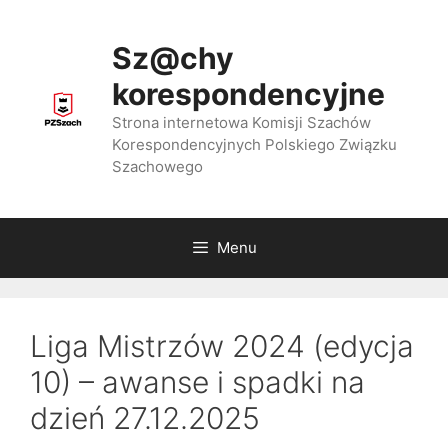
Przejdź
do
Sz@chy
treści
korespondencyjne
Strona internetowa Komisji Szachów
Korespondencyjnych Polskiego Związku
Szachowego
Menu
Liga Mistrzów 2024 (edycja
10) – awanse i spadki na
dzień 27.12.2025