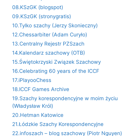
08.KSzGK (blogspot)
09.KSzGK (stronygratis)
10.Tylko szachy (Jerzy Skonieczny)
12.Chessarbiter (Adam Curyło)
13.Centralny Rejestr PZSzach
14.Kalendarz szachowy (OTB)
15.Świętokrzyski Związek Szachowy
16.Celebrating 60 years of the ICCF
17.iPlayooChess
18.ICCF Games Archive
19.Szachy korespondencyjne w moim życiu
(Władysław Król)
20.Hetman Katowice
21.Łódzkie Szachy Korespondencyjne
22.infoszach – blog szachowy (Piotr Nguyen)