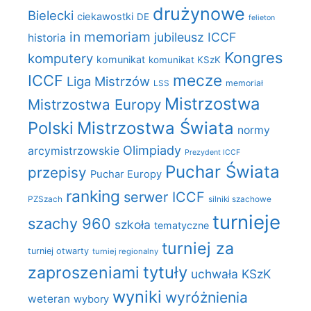
drużynowe
Bielecki
ciekawostki
DE
felieton
in memoriam
jubileusz ICCF
historia
Kongres
komputery
komunikat
komunikat KSzK
mecze
ICCF
Liga Mistrzów
LSS
memoriał
Mistrzostwa
Mistrzostwa Europy
Polski
Mistrzostwa Świata
normy
Olimpiady
arcymistrzowskie
Prezydent ICCF
Puchar Świata
przepisy
Puchar Europy
ranking
serwer ICCF
PZSzach
silniki szachowe
turnieje
szachy 960
szkoła
tematyczne
turniej za
turniej otwarty
turniej regionalny
zaproszeniami
tytuły
uchwała KSzK
wyniki
wyróżnienia
weteran
wybory