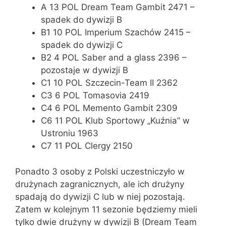
A 13 POL Dream Team Gambit 2471 –
spadek do dywizji B
B1 10 POL Imperium Szachów 2415 –
spadek do dywizji C
B2 4 POL Saber and a glass 2396 –
pozostaje w dywizji B
C1 10 POL Szczecin-Team II 2362
C3 6 POL Tomasovia 2419
C4 6 POL Memento Gambit 2309
C6 11 POL Klub Sportowy „Kuźnia” w
Ustroniu 1963
C7 11 POL Clergy 2150
Ponadto 3 osoby z Polski uczestniczyło w
drużynach zagranicznych, ale ich drużyny
spadają do dywizji C lub w niej pozostają.
Zatem w kolejnym 11 sezonie będziemy mieli
tylko dwie drużyny w dywizji B (Dream Team