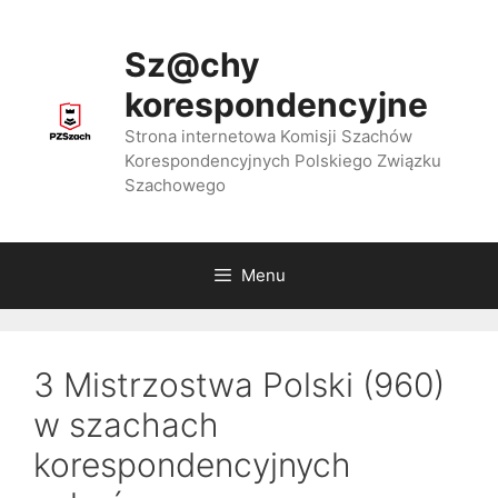
Przejdź
do
Sz@chy
treści
korespondencyjne
Strona internetowa Komisji Szachów
Korespondencyjnych Polskiego Związku
Szachowego
Menu
3 Mistrzostwa Polski (960)
w szachach
korespondencyjnych