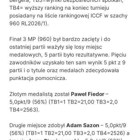
TB4= wyższy ranking na koniec turnieju
posiadany na liście rankingowej ICCF w szachy
960 RL2026/1).
Finał 3 MP (960) był bardzo zacięty i do
ostatniej partii ważyły się losy miejsc
medalowych, 5 partii było rezultatywne. Pięciu
zawodników uzyskało ten sam wynik 5 pkt z 9
partii i o tytule oraz medalach zdecydowała
punktacja pomocnicza.
Złotym medalistą został
Paweł Fiedor
–
5,0pkt/9 (56%) (TB1=1 TB2=21,00 TB3=2,0
TB4=2563).
Drugie miejsce zdobył
Adam Sazon
– 5,0pkt/9
(56%) (TB1=1 TB2=21,00 TB3=2,0 TB4=2526) a