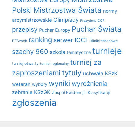
Polski
Mistrzostwa Świata
normy
Olimpiady
arcymistrzowskie
Prezydent ICCF
Puchar Świata
przepisy
Puchar Europy
ranking
serwer ICCF
PZSzach
silniki szachowe
turnieje
szachy 960
szkoła
tematyczne
turniej za
turniej otwarty
turniej regionalny
zaproszeniami
tytuły
uchwała KSzK
wyniki
wyróżnienia
weteran
wybory
zebranie KSzGK
Zespół Ewidencji i Klasyfikacji
zgłoszenia