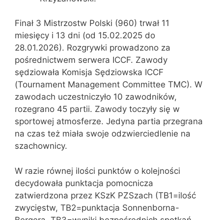
Finał 3 Mistrzostw Polski (960) trwał 11
miesięcy i 13 dni (od 15.02.2025 do
28.01.2026). Rozgrywki prowadzono za
pośrednictwem serwera ICCF. Zawody
sędziowała Komisja Sędziowska ICCF
(Tournament Management Committee TMC). W
zawodach uczestniczyło 10 zawodników,
rozegrano 45 partii. Zawody toczyły się w
sportowej atmosferze. Jedyna partia przegrana
na czas też miała swoje odzwierciedlenie na
szachownicy.
W razie równej ilości punktów o kolejności
decydowała punktacja pomocnicza
zatwierdzona przez KSzK PZSzach (TB1=ilość
zwycięstw, TB2=punktacja Sonnenborna-
Bergera, TB3=wyniki bezpośrednich spotkań,