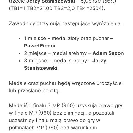
trzecie
Jerzy Staniszewski
– 5,0pkt/9 (56%)
(TB1=1 TB2=21,00 TB3=2,0 TB4=2504).
Zawodnicy otrzymują następujące wyróżnienia:
1 miejsce – medal złoty oraz puchar –
Paweł Fiedor
2 miejsce – medal srebrny –
Adam Sazon
3 miejsce – medal srebrny –
Jerzy
Staniszewski
Medale oraz puchar będą wręczone uroczyście
lub przesłane pocztą.
Medaliści finału 3 MP (960) uzyskują prawo gry
w finale MP (960) bez eliminacji, a pozostali
uczestnicy finału mają prawo do gry w
półfinałach MP (960) pod warunkiem