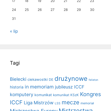
17
18
19
20
21
22
23
24
25
26
27
28
29
30
31
« lip
Tagi
drużynowe
Bielecki
ciekawostki
DE
felieton
in memoriam
jubileusz ICCF
historia
Kongres
komputery
komunikat
komunikat KSzK
mecze
ICCF
Liga Mistrzów
LSS
memoriał
Mistrzostwa
Mistrzostwa Europy