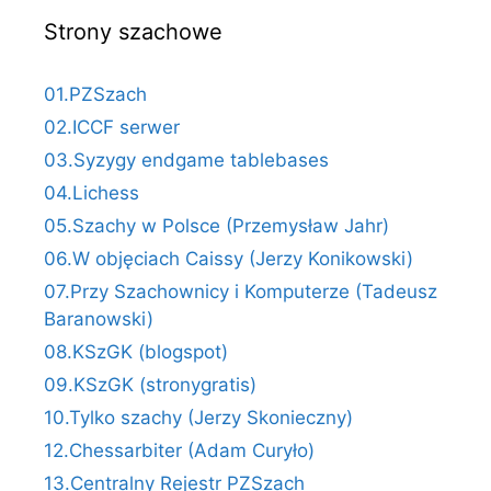
Strony szachowe
01.PZSzach
02.ICCF serwer
03.Syzygy endgame tablebases
04.Lichess
05.Szachy w Polsce (Przemysław Jahr)
06.W objęciach Caissy (Jerzy Konikowski)
07.Przy Szachownicy i Komputerze (Tadeusz
Baranowski)
08.KSzGK (blogspot)
09.KSzGK (stronygratis)
10.Tylko szachy (Jerzy Skonieczny)
12.Chessarbiter (Adam Curyło)
13.Centralny Rejestr PZSzach