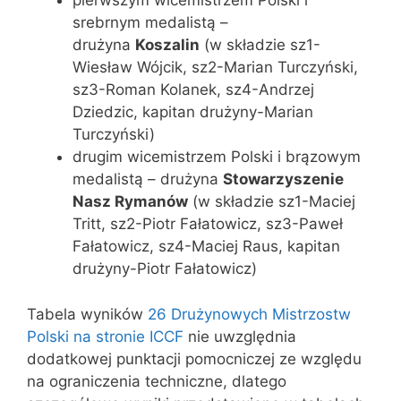
pierwszym wicemistrzem Polski i
srebrnym medalistą –
drużyna
Koszalin
(w składzie sz1-
Wiesław Wójcik, sz2-Marian Turczyński,
sz3-Roman Kolanek, sz4-Andrzej
Dziedzic, kapitan drużyny-Marian
Turczyński)
drugim wicemistrzem Polski i brązowym
medalistą – drużyna
Stowarzyszenie
Nasz Rymanów
(w składzie sz1-Maciej
Tritt, sz2-Piotr Fałatowicz, sz3-Paweł
Fałatowicz, sz4-Maciej Raus, kapitan
drużyny-Piotr Fałatowicz)
Tabela wyników
26 Drużynowych Mistrzostw
Polski na stronie ICCF
nie uwzględnia
dodatkowej punktacji pomocniczej ze względu
na ograniczenia techniczne, dlatego