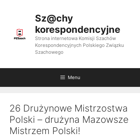
Przejdź
do
Sz@chy
treści
korespondencyjne
Strona internetowa Komisji Szachów
Korespondencyjnych Polskiego Związku
Szachowego
Menu
26 Drużynowe Mistrzostwa
Polski – drużyna Mazowsze
Mistrzem Polski!