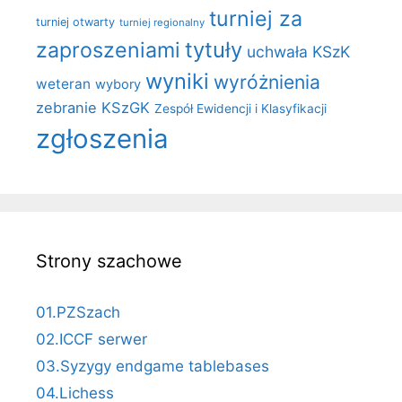
turniej za
turniej otwarty
turniej regionalny
zaproszeniami
tytuły
uchwała KSzK
wyniki
wyróżnienia
weteran
wybory
zebranie KSzGK
Zespół Ewidencji i Klasyfikacji
zgłoszenia
Strony szachowe
01.PZSzach
02.ICCF serwer
03.Syzygy endgame tablebases
04.Lichess