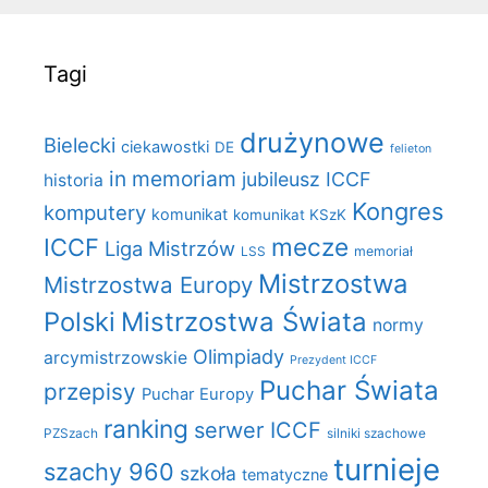
Tagi
drużynowe
Bielecki
ciekawostki
DE
felieton
in memoriam
jubileusz ICCF
historia
Kongres
komputery
komunikat
komunikat KSzK
mecze
ICCF
Liga Mistrzów
LSS
memoriał
Mistrzostwa
Mistrzostwa Europy
Polski
Mistrzostwa Świata
normy
Olimpiady
arcymistrzowskie
Prezydent ICCF
Puchar Świata
przepisy
Puchar Europy
ranking
serwer ICCF
PZSzach
silniki szachowe
turnieje
szachy 960
szkoła
tematyczne