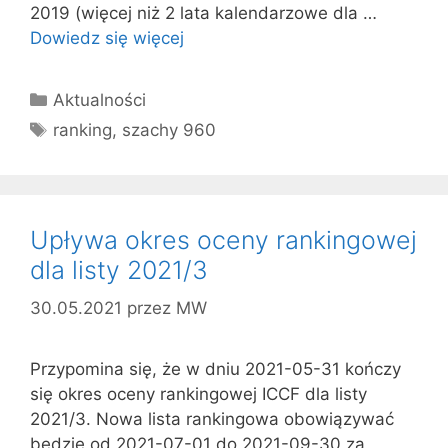
2019 (więcej niż 2 lata kalendarzowe dla …
Dowiedz się więcej
Kategorie
Aktualności
Tagi
ranking
,
szachy 960
Upływa okres oceny rankingowej
dla listy 2021/3
30.05.2021
przez
MW
Przypomina się, że w dniu 2021-05-31 kończy
się okres oceny rankingowej ICCF dla listy
2021/3. Nowa lista rankingowa obowiązywać
będzie od 2021-07-01 do 2021-09-30 za