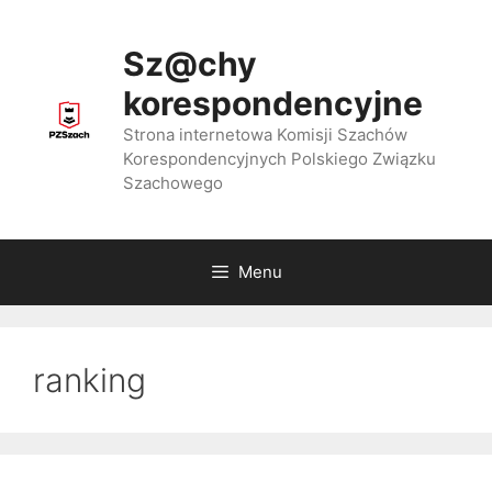
Przejdź
do
Sz@chy
treści
korespondencyjne
Strona internetowa Komisji Szachów
Korespondencyjnych Polskiego Związku
Szachowego
Menu
ranking