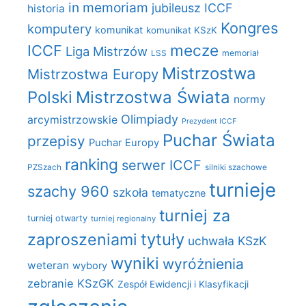
in memoriam
jubileusz ICCF
historia
Kongres
komputery
komunikat
komunikat KSzK
mecze
ICCF
Liga Mistrzów
LSS
memoriał
Mistrzostwa
Mistrzostwa Europy
Polski
Mistrzostwa Świata
normy
Olimpiady
arcymistrzowskie
Prezydent ICCF
Puchar Świata
przepisy
Puchar Europy
ranking
serwer ICCF
PZSzach
silniki szachowe
turnieje
szachy 960
szkoła
tematyczne
turniej za
turniej otwarty
turniej regionalny
zaproszeniami
tytuły
uchwała KSzK
wyniki
wyróżnienia
weteran
wybory
zebranie KSzGK
Zespół Ewidencji i Klasyfikacji