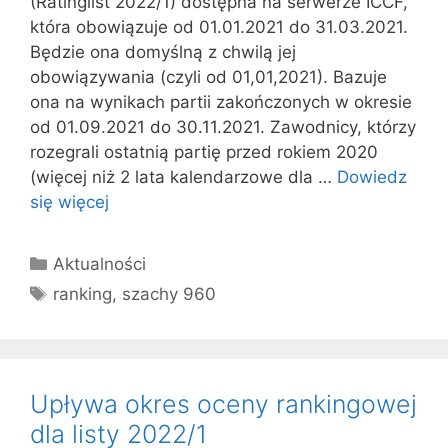
(Ratinglist 2022/1) dostępna na serwerze ICCF,
która obowiązuje od 01.01.2021 do 31.03.2021.
Będzie ona domyślną z chwilą jej
obowiązywania (czyli od 01,01,2021). Bazuje
ona na wynikach partii zakończonych w okresie
od 01.09.2021 do 30.11.2021. Zawodnicy, którzy
rozegrali ostatnią partię przed rokiem 2020
(więcej niż 2 lata kalendarzowe dla …
Dowiedz
się więcej
Kategorie
Aktualności
Tagi
ranking
,
szachy 960
Upływa okres oceny rankingowej
dla listy 2022/1