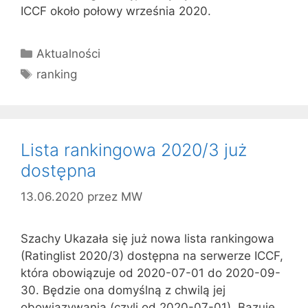
ICCF około połowy września 2020.
Kategorie
Aktualności
Tagi
ranking
Lista rankingowa 2020/3 już
dostępna
13.06.2020
przez
MW
Szachy Ukazała się już nowa lista rankingowa
(Ratinglist 2020/3) dostępna na serwerze ICCF,
która obowiązuje od 2020-07-01 do 2020-09-
30. Będzie ona domyślną z chwilą jej
obowiązywania (czyli od 2020-07-01). Bazuje