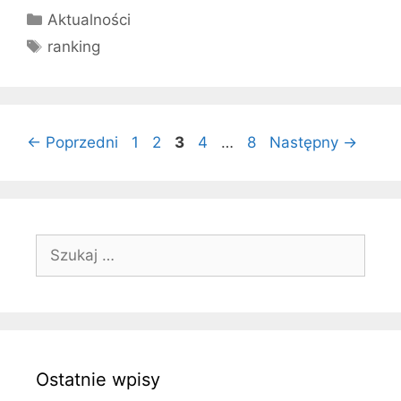
Kategorie
Aktualności
Tagi
ranking
Strona
Strona
Strona
Strona
Strona
←
Poprzedni
1
2
3
4
…
8
Następny
→
Szukaj:
Ostatnie wpisy