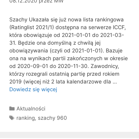
08.12.2020
przez
MW
Szachy Ukazała się już nowa lista rankingowa
(Ratinglist 2021/1) dostępna na serwerze ICCF,
która obowiązuje od 2021-01-01 do 2021-03-
31. Będzie ona domyślną z chwilą jej
obowiązywania (czyli od 2021-01-01). Bazuje
ona na wynikach partii zakończonych w okresie
od 2020-09-01 do 2020-11-30. Zawodnicy,
którzy rozegrali ostatnią partię przed rokiem
2019 (więcej niż 2 lata kalendarzowe dla …
Dowiedz się więcej
Kategorie
Aktualności
Tagi
ranking
,
szachy 960