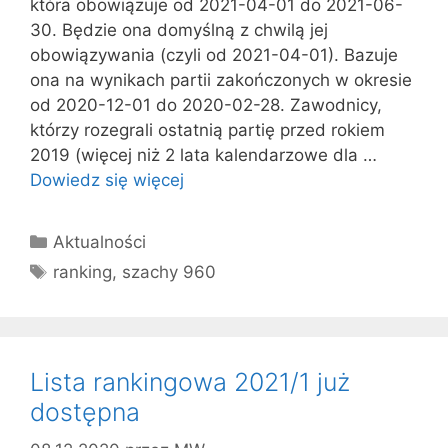
która obowiązuje od 2021-04-01 do 2021-06-
30. Będzie ona domyślną z chwilą jej
obowiązywania (czyli od 2021-04-01). Bazuje
ona na wynikach partii zakończonych w okresie
od 2020-12-01 do 2020-02-28. Zawodnicy,
którzy rozegrali ostatnią partię przed rokiem
2019 (więcej niż 2 lata kalendarzowe dla …
Dowiedz się więcej
Kategorie
Aktualności
Tagi
ranking
,
szachy 960
Lista rankingowa 2021/1 już
dostępna