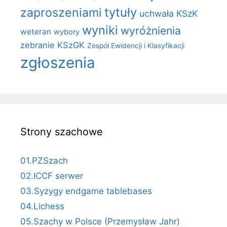
zaproszeniami
tytuły
uchwała KSzK
wyniki
wyróżnienia
weteran
wybory
zebranie KSzGK
Zespół Ewidencji i Klasyfikacji
zgłoszenia
Strony szachowe
01.PZSzach
02.ICCF serwer
03.Syzygy endgame tablebases
04.Lichess
05.Szachy w Polsce (Przemysław Jahr)