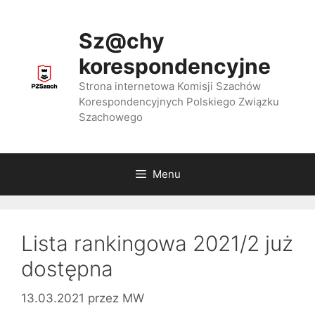
Przejdź
do
Sz@chy
treści
korespondencyjne
Strona internetowa Komisji Szachów
Korespondencyjnych Polskiego Związku
Szachowego
Menu
Lista rankingowa 2021/2 już
dostępna
13.03.2021
przez
MW