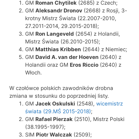
GM
Roman Chytilek
(2685) z Czech;
GM
Aleksandr Dronov
(2668) z Rosji, 3-
krotny Mistrz Świata (22.2007-2010,
27.2011-2014, 29.2015-2018);
GM
Ron Langeveld
(2654) z Holandii,
Mistrz Świata (26.2010-2015);
GM
Matthias Kribben
(2644) z Niemiec;
GM
David A. van der Hoeven
(2640) z
Holandii oraz GM
Eros Riccio
(2640) z
Włoch.
W czołówce polskich zawodników drobna
zmiana w stosunku do poprzedniej listy.
GM
Jacek Oskulski
(2548),
wicemistrz
świata (29.MŚ 2015-2018)
;
GM
Rafael Pierzak
(2510), Mistrz Polski
(38.1995-1997);
SIM
Piotr Walczak
(2509);