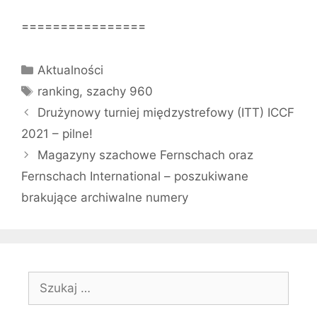
================
Kategorie
Aktualności
Tagi
ranking
,
szachy 960
Drużynowy turniej międzystrefowy (ITT) ICCF
2021 – pilne!
Magazyny szachowe Fernschach oraz
Fernschach International – poszukiwane
brakujące archiwalne numery
Szukaj: