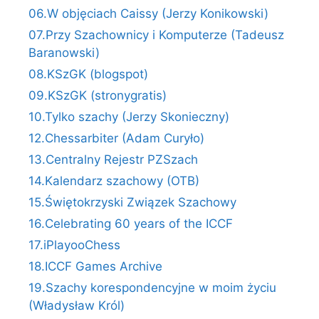
06.W objęciach Caissy (Jerzy Konikowski)
07.Przy Szachownicy i Komputerze (Tadeusz
Baranowski)
08.KSzGK (blogspot)
09.KSzGK (stronygratis)
10.Tylko szachy (Jerzy Skonieczny)
12.Chessarbiter (Adam Curyło)
13.Centralny Rejestr PZSzach
14.Kalendarz szachowy (OTB)
15.Świętokrzyski Związek Szachowy
16.Celebrating 60 years of the ICCF
17.iPlayooChess
18.ICCF Games Archive
19.Szachy korespondencyjne w moim życiu
(Władysław Król)