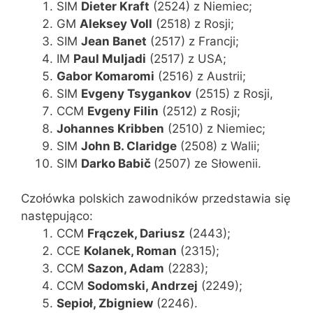
SIM
Dieter Kraft
(2524) z Niemiec;
GM
Aleksey Voll
(2518) z Rosji;
SIM
Jean Banet
(2517) z Francji;
IM
Paul Muljadi
(2517) z USA;
Gabor Komaromi
(2516) z Austrii;
SIM
Evgeny Tsygankov
(2515) z Rosji,
CCM
Evgeny Filin
(2512) z Rosji;
Johannes Kribben
(2510) z Niemiec;
SIM
John B. Claridge
(2508) z Walii;
SIM
Darko Babič
(2507) ze Słowenii.
Czołówka polskich zawodników przedstawia się
następująco:
CCM
Frączek, Dariusz
(2443);
CCE
Kolanek, Roman
(2315);
CCM
Sazon, Adam
(2283);
CCM
Sodomski, Andrzej
(2249);
Sepioł, Zbigniew
(2246).