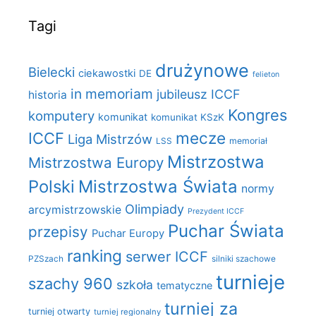
Tagi
drużynowe
Bielecki
ciekawostki
DE
felieton
in memoriam
jubileusz ICCF
historia
Kongres
komputery
komunikat
komunikat KSzK
mecze
ICCF
Liga Mistrzów
LSS
memoriał
Mistrzostwa
Mistrzostwa Europy
Polski
Mistrzostwa Świata
normy
Olimpiady
arcymistrzowskie
Prezydent ICCF
Puchar Świata
przepisy
Puchar Europy
ranking
serwer ICCF
PZSzach
silniki szachowe
turnieje
szachy 960
szkoła
tematyczne
turniej za
turniej otwarty
turniej regionalny