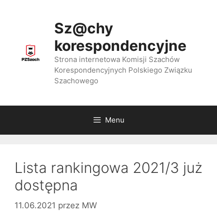
Przejdź
do
Sz@chy
treści
korespondencyjne
Strona internetowa Komisji Szachów
Korespondencyjnych Polskiego Związku
Szachowego
Menu
Lista rankingowa 2021/3 już
dostępna
11.06.2021
przez
MW