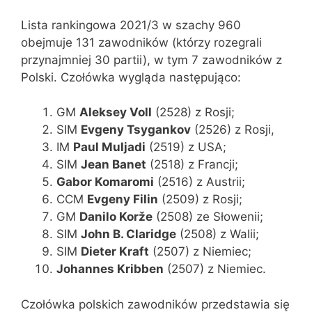
Lista rankingowa 2021/3 w szachy 960
obejmuje 131 zawodników (którzy rozegrali
przynajmniej 30 partii), w tym 7 zawodników z
Polski. Czołówka wygląda następująco:
GM
Aleksey Voll
(2528) z Rosji;
SIM
Evgeny Tsygankov
(2526) z Rosji,
IM
Paul Muljadi
(2519) z USA;
SIM
Jean Banet
(2518) z Francji;
Gabor Komaromi
(2516) z Austrii;
CCM
Evgeny Filin
(2509) z Rosji;
GM
Danilo Korže
(2508) ze Słowenii;
SIM
John B. Claridge
(2508) z Walii;
SIM
Dieter Kraft
(2507) z Niemiec;
Johannes Kribben
(2507) z Niemiec.
Czołówka polskich zawodników przedstawia się