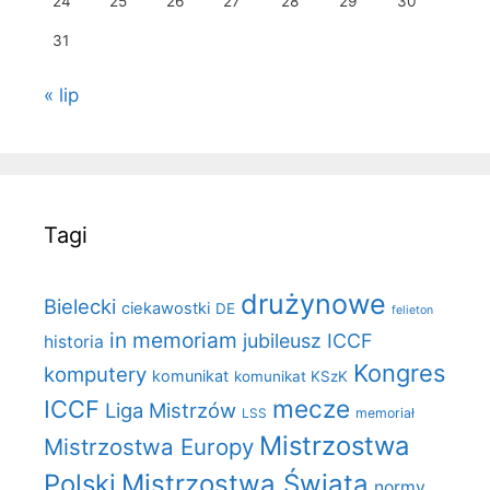
24
25
26
27
28
29
30
31
« lip
Tagi
drużynowe
Bielecki
ciekawostki
DE
felieton
in memoriam
jubileusz ICCF
historia
Kongres
komputery
komunikat
komunikat KSzK
mecze
ICCF
Liga Mistrzów
LSS
memoriał
Mistrzostwa
Mistrzostwa Europy
Polski
Mistrzostwa Świata
normy