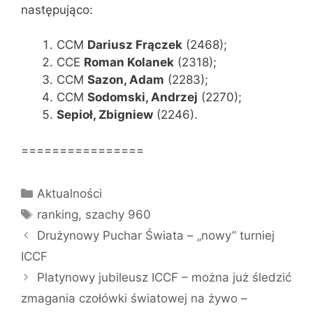
następująco:
CCM
Dariusz
Frączek
(2468);
CCE
Roman
Kolanek
(2318);
CCM
Sazon, Adam
(2283);
CCM
Sodomski, Andrzej
(2270);
Sepioł, Zbigniew
(2246).
================
Kategorie
Aktualności
Tagi
ranking
,
szachy 960
Drużynowy Puchar Świata – „nowy” turniej
ICCF
Platynowy jubileusz ICCF – można już śledzić
zmagania czołówki światowej na żywo –