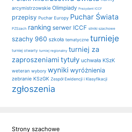
Olimpiady
arcymistrzowskie
Prezydent ICCF
Puchar Świata
przepisy
Puchar Europy
ranking
serwer ICCF
PZSzach
silniki szachowe
turnieje
szachy 960
szkoła
tematyczne
turniej za
turniej otwarty
turniej regionalny
zaproszeniami
tytuły
uchwała KSzK
wyniki
wyróżnienia
weteran
wybory
zebranie KSzGK
Zespół Ewidencji i Klasyfikacji
zgłoszenia
Strony szachowe