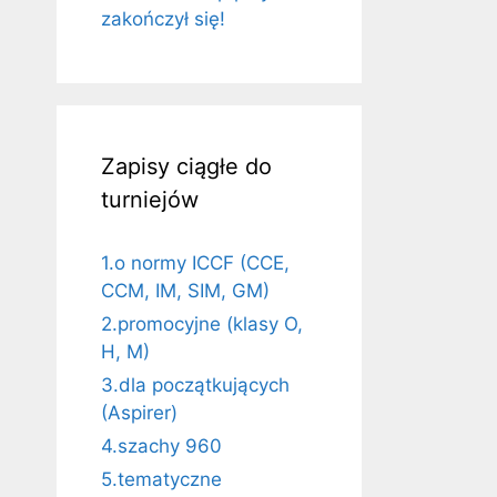
zakończył się!
Zapisy ciągłe do
turniejów
1.o normy ICCF (CCE,
CCM, IM, SIM, GM)
2.promocyjne (klasy O,
H, M)
3.dla początkujących
(Aspirer)
4.szachy 960
5.tematyczne