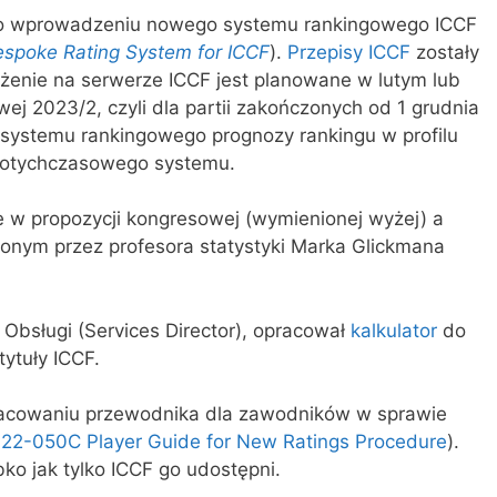
ę o wprowadzeniu nowego systemu rankingowego ICCF
spoke Rating System for ICCF
).
Przepisy ICCF
zostały
enie na serwerze ICCF jest planowane w lutym lub
wej 2023/2, czyli dla partii zakończonych od 1 grudnia
systemu rankingowego prognozy rankingu w profilu
otychczasowego systemu.
 w propozycji kongresowej (wymienionej wyżej) a
onym przez profesora statystyki Marka Glickmana
Obsługi (Services Director), opracował
kalkulator
do
tytuły ICCF.
racowaniu przewodnika dla zawodników w sprawie
22-050C Player Guide for New Ratings Procedure
).
ko jak tylko ICCF go udostępni.