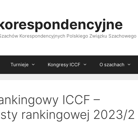
korespondencyjne
i Szachów Korespondencyjnych Polskiego Związku Szachowego
Turnieje
Kongresy ICCF
O szachach
ankingowy ICCF –
isty rankingowej 2023/2