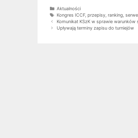
Kategorie
Aktualności
Tagi
Kongres ICCF
,
przepisy
,
ranking
,
serwe
Komunikat KSzK w sprawie warunków sta
Upływają terminy zapisu do turniejów