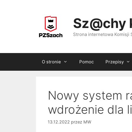
Przejdź
do
Sz@chy 
treści
Strona internetowa Komisj
O stronie
Pomoc
Przepisy
Nowy system r
wdrożenie dla l
13.12.2022
przez
MW