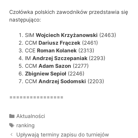
Czołówka polskich zawodników przedstawia się
następująco:
SIM
Wojciech Krzyżanowski
(2463)
CCM
Dariusz
Frączek
(2461)
CCE
Roman
Kolanek
(2313)
IM
Andrzej
Szczepaniak
(2293)
CCM
Adam
Sazon
(2277)
Zbigniew Sepioł
(2246)
CCM
Andrzej
Sodomski
(2203)
================
Kategorie
Aktualności
Tagi
ranking
Upływają terminy zapisu do turniejów