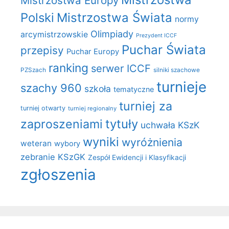
Mistrzostwa Europy
Polski
Mistrzostwa Świata
normy
Olimpiady
arcymistrzowskie
Prezydent ICCF
Puchar Świata
przepisy
Puchar Europy
ranking
serwer ICCF
PZSzach
silniki szachowe
turnieje
szachy 960
szkoła
tematyczne
turniej za
turniej otwarty
turniej regionalny
zaproszeniami
tytuły
uchwała KSzK
wyniki
wyróżnienia
weteran
wybory
zebranie KSzGK
Zespół Ewidencji i Klasyfikacji
zgłoszenia