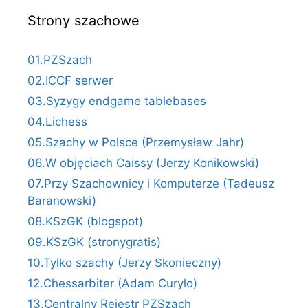
Strony szachowe
01.PZSzach
02.ICCF serwer
03.Syzygy endgame tablebases
04.Lichess
05.Szachy w Polsce (Przemysław Jahr)
06.W objęciach Caissy (Jerzy Konikowski)
07.Przy Szachownicy i Komputerze (Tadeusz
Baranowski)
08.KSzGK (blogspot)
09.KSzGK (stronygratis)
10.Tylko szachy (Jerzy Skonieczny)
12.Chessarbiter (Adam Curyło)
13.Centralny Rejestr PZSzach