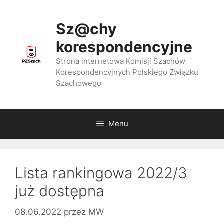
Przejdź
do
Sz@chy
treści
korespondencyjne
Strona internetowa Komisji Szachów
Korespondencyjnych Polskiego Związku
Szachowego
Menu
Lista rankingowa 2022/3
już dostępna
08.06.2022
przez
MW