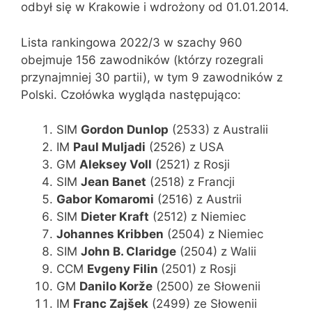
odbył się w Krakowie i wdrożony od 01.01.2014.
Lista rankingowa 2022/3 w szachy 960
obejmuje 156 zawodników (którzy rozegrali
przynajmniej 30 partii), w tym 9 zawodników z
Polski. Czołówka wygląda następująco:
SIM
Gordon Dunlop
(2533) z Australii
IM
Paul Muljadi
(2526) z USA
GM
Aleksey Voll
(2521) z Rosji
SIM
Jean Banet
(2518) z Francji
Gabor Komaromi
(2516) z Austrii
SIM
Dieter Kraft
(2512) z Niemiec
Johannes Kribben
(2504) z Niemiec
SIM
John B. Claridge
(2504) z Walii
CCM
Evgeny
Filin
(2501) z Rosji
GM
Danilo Korže
(2500) ze Słowenii
IM
Franc Zajšek
(2499) ze Słowenii