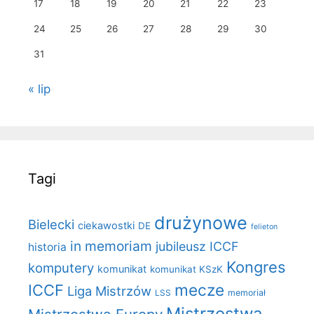
17
18
19
20
21
22
23
24
25
26
27
28
29
30
31
« lip
Tagi
drużynowe
Bielecki
ciekawostki
DE
felieton
in memoriam
jubileusz ICCF
historia
Kongres
komputery
komunikat
komunikat KSzK
mecze
ICCF
Liga Mistrzów
LSS
memoriał
Mistrzostwa