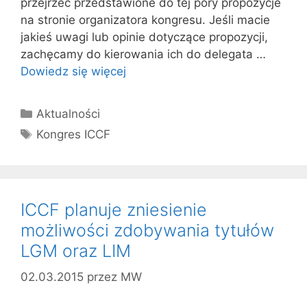
przejrzeć przedstawione do tej pory propozycje
na stronie organizatora kongresu. Jeśli macie
jakieś uwagi lub opinie dotyczące propozycji,
zachęcamy do kierowania ich do delegata …
Dowiedz się więcej
Kategorie
Aktualności
Tagi
Kongres ICCF
ICCF planuje zniesienie
możliwości zdobywania tytułów
LGM oraz LIM
02.03.2015
przez
MW