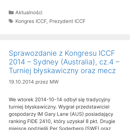
Kategorie
Aktualności
Tagi
Kongres ICCF
,
Prezydent ICCF
Sprawozdanie z Kongresu ICCF
2014 – Sydney (Australia), cz.4 –
Turniej błyskawiczny oraz mecz
19.10.2014
przez
MW
We wtorek 2014-10-14 odbył się tradycyjny
turniej błyskawiczny. Wygrał przedstawiciel
gospodarzy IM Gary Lane (AUS) posiadający
ranking FIDE 2410, który uzyskał 8 pkt. Drugie
miejsce podzielili Per Soderberg (SWE) oraz