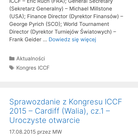
ICCF – Eric Ruch (FRA); General Secretary
(Sekretarz Generalny) – Michael Millstone
(USA); Finance Director (Dyrektor Finansów) –
George Pyrich (SCO); World Tournament
Director (Dyrektor Turniejów Światowych) –
Frank Geider …
Dowiedz się więcej
Kategorie
Aktualności
Tagi
Kongres ICCF
Sprawozdanie z Kongresu ICCF
2015 – Cardiff (Walia), cz.1 –
Uroczyste otwarcie
17.08.2015
przez
MW