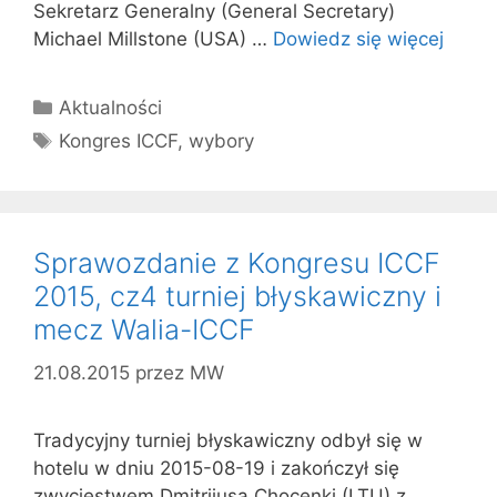
Sekretarz Generalny (General Secretary)
Michael Millstone (USA) …
Dowiedz się więcej
Kategorie
Aktualności
Tagi
Kongres ICCF
,
wybory
Sprawozdanie z Kongresu ICCF
2015, cz4 turniej błyskawiczny i
mecz Walia-ICCF
21.08.2015
przez
MW
Tradycyjny turniej błyskawiczny odbył się w
hotelu w dniu 2015-08-19 i zakończył się
zwycięstwem Dmitrijusa Chocenki (LTU) z