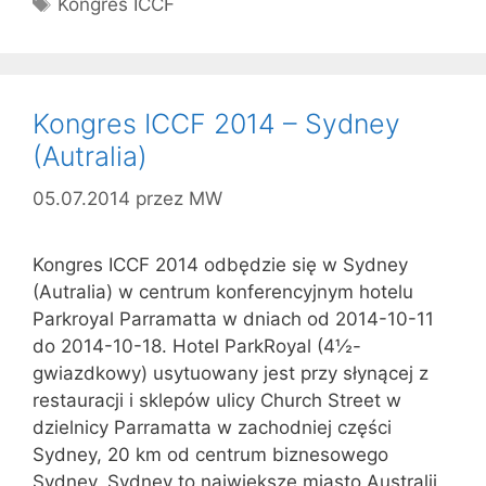
Tagi
Kongres ICCF
Kongres ICCF 2014 – Sydney
(Autralia)
05.07.2014
przez
MW
Kongres ICCF 2014 odbędzie się w Sydney
(Autralia) w centrum konferencyjnym hotelu
Parkroyal Parramatta w dniach od 2014-10-11
do 2014-10-18. Hotel ParkRoyal (4½-
gwiazdkowy) usytuowany jest przy słynącej z
restauracji i sklepów ulicy Church Street w
dzielnicy Parramatta w zachodniej części
Sydney, 20 km od centrum biznesowego
Sydney. Sydney to największe miasto Australii,