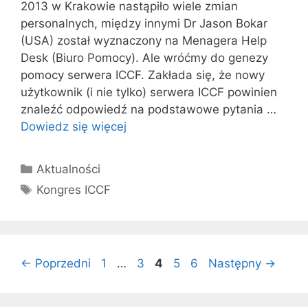
2013 w Krakowie nastąpiło wiele zmian
personalnych, między innymi Dr Jason Bokar
(USA) został wyznaczony na Menagera Help
Desk (Biuro Pomocy). Ale wróćmy do genezy
pomocy serwera ICCF. Zakłada się, że nowy
użytkownik (i nie tylko) serwera ICCF powinien
znaleźć odpowiedź na podstawowe pytania …
Dowiedz się więcej
Kategorie
Aktualności
Tagi
Kongres ICCF
Strona
Strona
Strona
Strona
Strona
←
Poprzedni
1
…
3
4
5
6
Następny
→