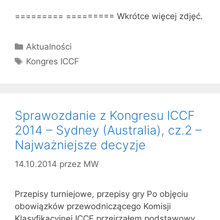
========= ========= Wkrótce więcej zdjęć.
Kategorie
Aktualności
Tagi
Kongres ICCF
Sprawozdanie z Kongresu ICCF
2014 – Sydney (Australia), cz.2 –
Najważniejsze decyzje
14.10.2014
przez
MW
Przepisy turniejowe, przepisy gry Po objęciu
obowiązków przewodniczącego Komisji
Klasyfikacyjnej ICCF przejrzałem podstawowy