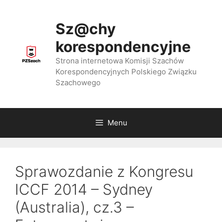
Przejdź
do
Sz@chy
treści
korespondencyjne
Strona internetowa Komisji Szachów
Korespondencyjnych Polskiego Związku
Szachowego
Menu
Sprawozdanie z Kongresu
ICCF 2014 – Sydney
(Australia), cz.3 –