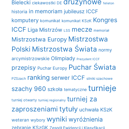
drużynowe
Bielecki
ciekawostki
DE
felieton
in memoriam
jubileusz ICCF
historia
Kongres
komputery
komunikat
komunikat KSzK
mecze
ICCF
Liga Mistrzów
LSS
memoriał
Mistrzostwa
Mistrzostwa Europy
Polski
Mistrzostwa Świata
normy
Olimpiady
arcymistrzowskie
Prezydent ICCF
Puchar Świata
przepisy
Puchar Europy
ranking
serwer ICCF
PZSzach
silniki szachowe
turnieje
szachy 960
szkoła
tematyczne
turniej za
turniej otwarty
turniej regionalny
zaproszeniami
tytuły
uchwała KSzK
wyniki
wyróżnienia
weteran
wybory
zebranie KSzGK
Zespół Ewidencji i Klasyfikacji