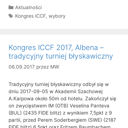
Kategorie
Aktualności
Tagi
Kongres ICCF
,
wybory
Kongres ICCF 2017, Albena –
tradycyjny turniej błyskawiczny
06.09.2017
przez
MW
Tradycyjny turniej błyskawiczny odbył się w
dniu 2017-09-05 w Akademii Szachowej
A.Karpowa około 50m od hotelu. Zakończył się
on zwycięstwem IM (OTB) Veselina Panteva
(BUL) (2435 FIDE blitz) z wynikiem 7,5pkt z 9
partii, przed Perem Soderbergiem (SWE) (2187
FIDE blitz) 6,5pkt oraz Fritzem Baumbachem