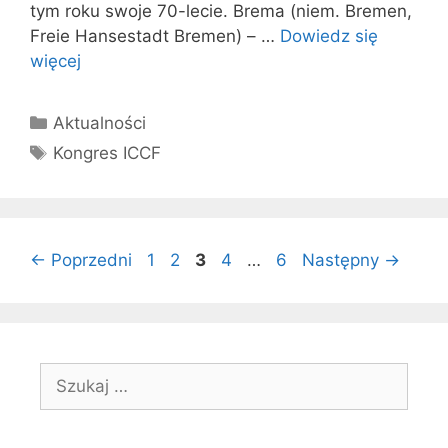
tym roku swoje 70-lecie. Brema (niem. Bremen,
Freie Hansestadt Bremen) – …
Dowiedz się
więcej
Kategorie
Aktualności
Tagi
Kongres ICCF
Strona
Strona
Strona
Strona
Strona
←
Poprzedni
1
2
3
4
…
6
Następny
→
Szukaj: