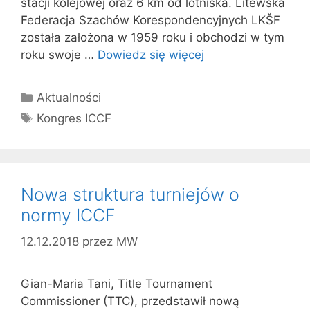
stacji kolejowej oraz 6 km od lotniska. Litewska
Federacja Szachów Korespondencyjnych LKŠF
została założona w 1959 roku i obchodzi w tym
roku swoje …
Dowiedz się więcej
Kategorie
Aktualności
Tagi
Kongres ICCF
Nowa struktura turniejów o
normy ICCF
12.12.2018
przez
MW
Gian-Maria Tani, Title Tournament
Commissioner (TTC), przedstawił nową