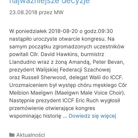
najważniejsze decyzje
23.08.2018
przez
MW
W poniedziałek 2018-08-20 o godz.09:30
nastąpiło uroczyste otwarcie kongresu. Na
samym początku zgromadzonych uczestników
powitali Cllr. David Hawkins, burmistrz
Llandudno wraz z żoną Amandą, Peter Bevan,
prezydent Walijskiej Federacji Szachowej
oraz Russell Sherwood, delegat Walii do ICCF.
Urozmaiceniem był występ chóru męskiego Côr
Meibion Maelgwn (Maelgwn Male Voice Choir).
Następnie prezydent ICCF Eric Ruch wygłosił
przemówienie otwierające kongres
wspominając historię …
Dowiedz się więcej
Kategorie
Aktualności