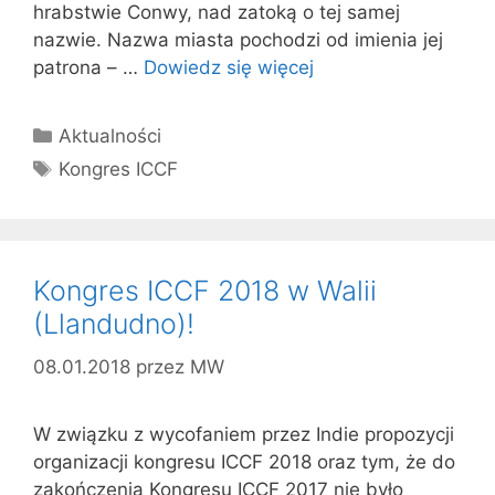
hrabstwie Conwy, nad zatoką o tej samej
nazwie. Nazwa miasta pochodzi od imienia jej
patrona – …
Dowiedz się więcej
Kategorie
Aktualności
Tagi
Kongres ICCF
Kongres ICCF 2018 w Walii
(Llandudno)!
08.01.2018
przez
MW
W związku z wycofaniem przez Indie propozycji
organizacji kongresu ICCF 2018 oraz tym, że do
zakończenia Kongresu ICCF 2017 nie było