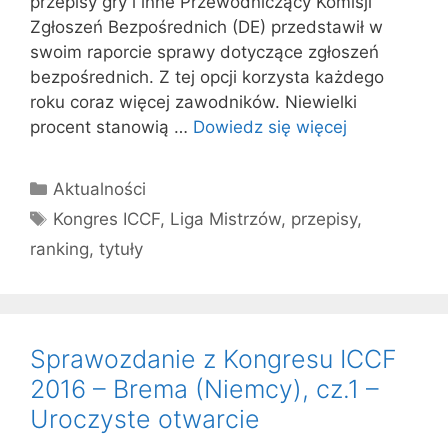
przepisy gry i inne Przewodniczący Komisji
Zgłoszeń Bezpośrednich (DE) przedstawił w
swoim raporcie sprawy dotyczące zgłoszeń
bezpośrednich. Z tej opcji korzysta każdego
roku coraz więcej zawodników. Niewielki
procent stanowią …
Dowiedz się więcej
Kategorie
Aktualności
Tagi
Kongres ICCF
,
Liga Mistrzów
,
przepisy
,
ranking
,
tytuły
Sprawozdanie z Kongresu ICCF
2016 – Brema (Niemcy), cz.1 –
Uroczyste otwarcie