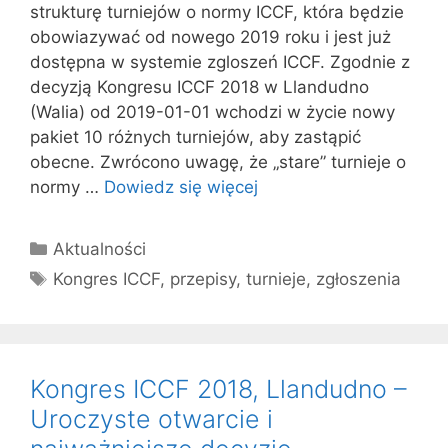
strukturę turniejów o normy ICCF, która będzie
obowiazywać od nowego 2019 roku i jest już
dostępna w systemie zgloszeń ICCF. Zgodnie z
decyzją Kongresu ICCF 2018 w Llandudno
(Walia) od 2019-01-01 wchodzi w życie nowy
pakiet 10 różnych turniejów, aby zastąpić
obecne. Zwrócono uwagę, że „stare” turnieje o
normy …
Dowiedz się więcej
Kategorie
Aktualności
Tagi
Kongres ICCF
,
przepisy
,
turnieje
,
zgłoszenia
Kongres ICCF 2018, Llandudno –
Uroczyste otwarcie i