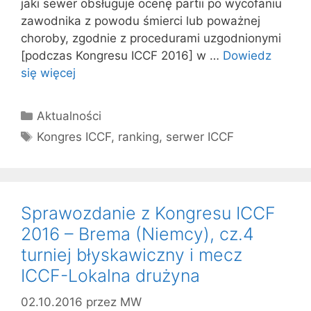
jaki sewer obsługuje ocenę partii po wycofaniu
zawodnika z powodu śmierci lub poważnej
choroby, zgodnie z procedurami uzgodnionymi
[podczas Kongresu ICCF 2016] w …
Dowiedz
się więcej
Kategorie
Aktualności
Tagi
Kongres ICCF
,
ranking
,
serwer ICCF
Sprawozdanie z Kongresu ICCF
2016 – Brema (Niemcy), cz.4
turniej błyskawiczny i mecz
ICCF-Lokalna drużyna
02.10.2016
przez
MW