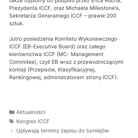
także dyplomy do podpisu przez Erica Rucha,
Prezydenta ICCF, oraz Michaela Millestone’a,
Sekretarza Generalnego ICCF – prawie 200
sztuk.
Jutro posiedzenia Komitetu Wykonawczego
ICCF (EB-Executive Board) oraz całego
kierownictwa ICCF (MC- Management
Commitee), czyli EB wraz z przewodniczącymi
komisji (Przepisów, Klasyfikacyjnej,
Rankingowej, administratorem strony ICCF).
Kategorie
Aktualności
Tagi
Kongres ICCF
Upływają terminy zapisu do turniejów