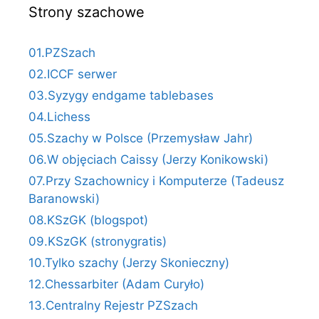
Strony szachowe
01.PZSzach
02.ICCF serwer
03.Syzygy endgame tablebases
04.Lichess
05.Szachy w Polsce (Przemysław Jahr)
06.W objęciach Caissy (Jerzy Konikowski)
07.Przy Szachownicy i Komputerze (Tadeusz
Baranowski)
08.KSzGK (blogspot)
09.KSzGK (stronygratis)
10.Tylko szachy (Jerzy Skonieczny)
12.Chessarbiter (Adam Curyło)
13.Centralny Rejestr PZSzach