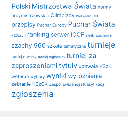
Polski
Mistrzostwa Świata
normy
Olimpiady
arcymistrzowskie
Prezydent ICCF
Puchar Świata
przepisy
Puchar Europy
ranking
serwer ICCF
PZSzach
silniki szachowe
turnieje
szachy 960
szkoła
tematyczne
turniej za
turniej otwarty
turniej regionalny
zaproszeniami
tytuły
uchwała KSzK
wyniki
wyróżnienia
weteran
wybory
zebranie KSzGK
Zespół Ewidencji i Klasyfikacji
zgłoszenia