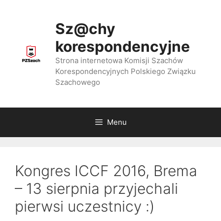
Przejdź
do
Sz@chy
treści
korespondencyjne
Strona internetowa Komisji Szachów
Korespondencyjnych Polskiego Związku
Szachowego
Menu
Kongres ICCF 2016, Brema
– 13 sierpnia przyjechali
pierwsi uczestnicy :)