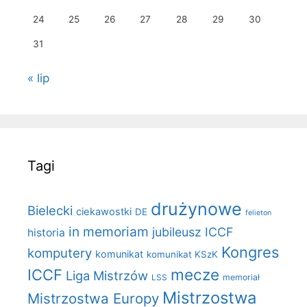
24
25
26
27
28
29
30
31
« lip
Tagi
drużynowe
Bielecki
ciekawostki
DE
felieton
in memoriam
jubileusz ICCF
historia
Kongres
komputery
komunikat
komunikat KSzK
mecze
ICCF
Liga Mistrzów
LSS
memoriał
Mistrzostwa
Mistrzostwa Europy