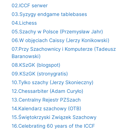
02.ICCF serwer
03.Syzygy endgame tablebases
04.Lichess
05.Szachy w Polsce (Przemysław Jahr)
06.W objęciach Caissy (Jerzy Konikowski)
07.Przy Szachownicy i Komputerze (Tadeusz
Baranowski)
08.KSzGK (blogspot)
09.KSzGK (stronygratis)
10.Tylko szachy (Jerzy Skonieczny)
12.Chessarbiter (Adam Curyło)
13.Centralny Rejestr PZSzach
14.Kalendarz szachowy (OTB)
15.Świętokrzyski Związek Szachowy
16.Celebrating 60 years of the ICCF