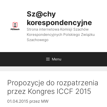
Przejdź
do
Sz@chy
treści
korespondencyjne
Strona internetowa Komisji Szachów
Korespondencyjnych Polskiego Związku
Szachowego
Menu
Propozycje do rozpatrzenia
przez Kongres ICCF 2015
01.04.2015
przez
MW