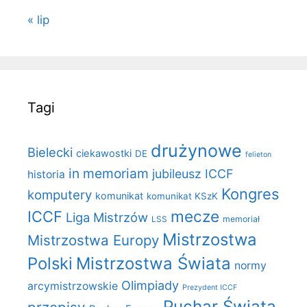
« lip
Tagi
drużynowe
Bielecki
ciekawostki
DE
felieton
in memoriam
jubileusz ICCF
historia
Kongres
komputery
komunikat
komunikat KSzK
mecze
ICCF
Liga Mistrzów
LSS
memoriał
Mistrzostwa
Mistrzostwa Europy
Polski
Mistrzostwa Świata
normy
Olimpiady
arcymistrzowskie
Prezydent ICCF
Puchar Świata