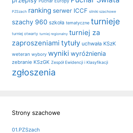
przepisy
Puchar Europy
ranking
serwer ICCF
PZSzach
silniki szachowe
turnieje
szachy 960
szkoła
tematyczne
turniej za
turniej otwarty
turniej regionalny
zaproszeniami
tytuły
uchwała KSzK
wyniki
wyróżnienia
weteran
wybory
zebranie KSzGK
Zespół Ewidencji i Klasyfikacji
zgłoszenia
Strony szachowe
01.PZSzach