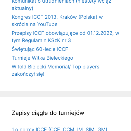
Komunikat o utrudnieniach (niestety wciąż
aktualny)
Kongres ICCF 2013, Kraków (Polska) w
skrócie na YouTube
Przepisy ICCF obowiązujące od 01.12.2022, w
tym Regulamin KSzK nr 3
Świętując 60-lecie ICCF
Turnieje Witka Bieleckiego
Witold Bielecki Memorial/ Top players –
zakończył się!
Zapisy ciągłe do turniejów
1.o normy ICCF (CCE, CCM, IM, SIM, GM)