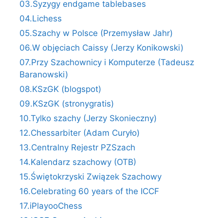
03.Syzygy endgame tablebases
04.Lichess
05.Szachy w Polsce (Przemysław Jahr)
06.W objęciach Caissy (Jerzy Konikowski)
07.Przy Szachownicy i Komputerze (Tadeusz
Baranowski)
08.KSzGK (blogspot)
09.KSzGK (stronygratis)
10.Tylko szachy (Jerzy Skonieczny)
12.Chessarbiter (Adam Curyło)
13.Centralny Rejestr PZSzach
14.Kalendarz szachowy (OTB)
15.Świętokrzyski Związek Szachowy
16.Celebrating 60 years of the ICCF
17.iPlayooChess