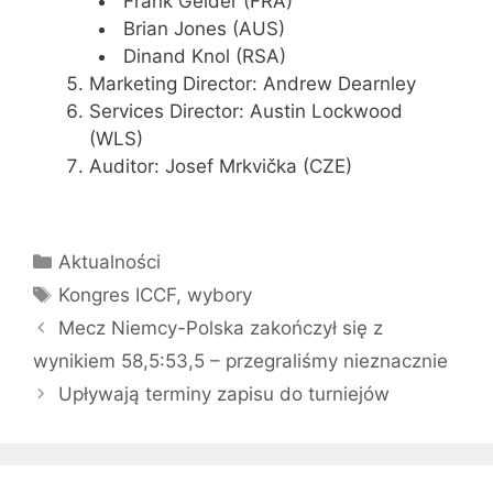
Frank Geider (FRA)
Brian Jones (AUS)
Dinand Knol (RSA)
Marketing Director: Andrew Dearnley
Services Director: Austin Lockwood
(WLS)
Auditor: Josef Mrkvička (CZE)
Kategorie
Aktualności
Tagi
Kongres ICCF
,
wybory
Mecz Niemcy-Polska zakończył się z
wynikiem 58,5:53,5 – przegraliśmy nieznacznie
Upływają terminy zapisu do turniejów