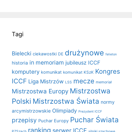
Tagi
drużynowe
Bielecki
ciekawostki
DE
felieton
in memoriam
jubileusz ICCF
historia
Kongres
komputery
komunikat
komunikat KSzK
mecze
ICCF
Liga Mistrzów
LSS
memoriał
Mistrzostwa
Mistrzostwa Europy
Polski
Mistrzostwa Świata
normy
Olimpiady
arcymistrzowskie
Prezydent ICCF
Puchar Świata
przepisy
Puchar Europy
ranking
serwer ICCF
PZSzach
silniki szachowe