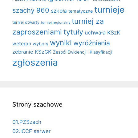
turnieje
szachy 960
szkoła
tematyczne
turniej za
turniej otwarty
turniej regionalny
zaproszeniami
tytuły
uchwała KSzK
wyniki
wyróżnienia
weteran
wybory
zebranie KSzGK
Zespół Ewidencji i Klasyfikacji
zgłoszenia
Strony szachowe
01.PZSzach
02.ICCF serwer