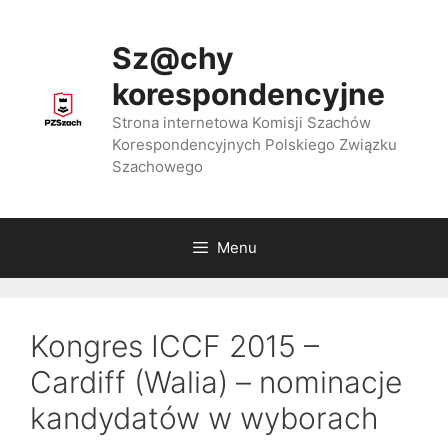
Przejdź
do
Sz@chy
treści
korespondencyjne
Strona internetowa Komisji Szachów
Korespondencyjnych Polskiego Związku
Szachowego
Menu
Kongres ICCF 2015 –
Cardiff (Walia) – nominacje
kandydatów w wyborach