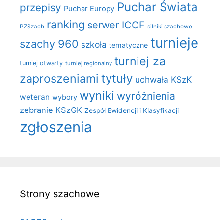
Puchar Świata
przepisy
Puchar Europy
ranking
serwer ICCF
PZSzach
silniki szachowe
turnieje
szachy 960
szkoła
tematyczne
turniej za
turniej otwarty
turniej regionalny
zaproszeniami
tytuły
uchwała KSzK
wyniki
wyróżnienia
weteran
wybory
zebranie KSzGK
Zespół Ewidencji i Klasyfikacji
zgłoszenia
Strony szachowe