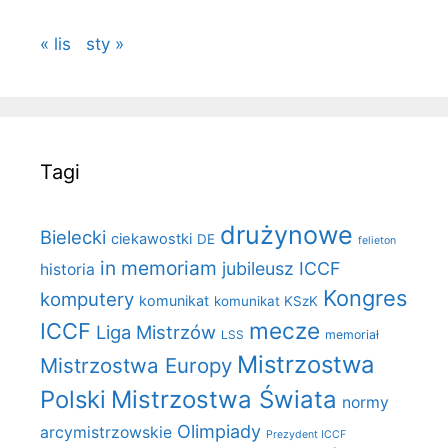
« lis
sty »
Tagi
drużynowe
Bielecki
ciekawostki
DE
felieton
in memoriam
jubileusz ICCF
historia
Kongres
komputery
komunikat
komunikat KSzK
mecze
ICCF
Liga Mistrzów
LSS
memoriał
Mistrzostwa
Mistrzostwa Europy
Polski
Mistrzostwa Świata
normy
Olimpiady
arcymistrzowskie
Prezydent ICCF