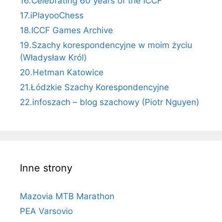
16.Celebrating 60 years of the ICCF
17.iPlayooChess
18.ICCF Games Archive
19.Szachy korespondencyjne w moim życiu
(Władysław Król)
20.Hetman Katowice
21.Łódzkie Szachy Korespondencyjne
22.infoszach – blog szachowy (Piotr Nguyen)
Inne strony
Mazovia MTB Marathon
PEA Varsovio