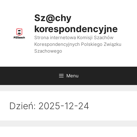
Przejdź
do
Sz@chy
treści
korespondencyjne
Strona internetowa Komisji Szachów
Korespondencyjnych Polskiego Związku
Szachowego
Menu
Dzień:
2025-12-24