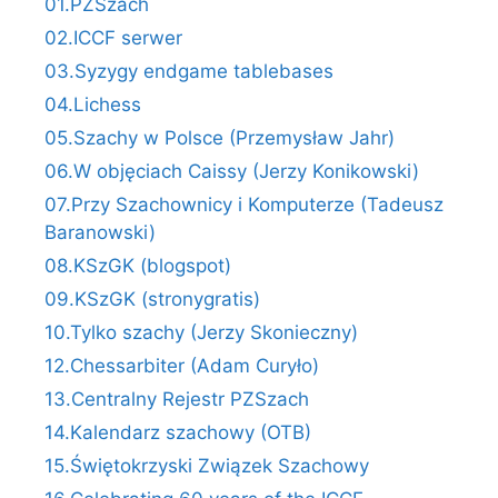
01.PZSzach
02.ICCF serwer
03.Syzygy endgame tablebases
04.Lichess
05.Szachy w Polsce (Przemysław Jahr)
06.W objęciach Caissy (Jerzy Konikowski)
07.Przy Szachownicy i Komputerze (Tadeusz
Baranowski)
08.KSzGK (blogspot)
09.KSzGK (stronygratis)
10.Tylko szachy (Jerzy Skonieczny)
12.Chessarbiter (Adam Curyło)
13.Centralny Rejestr PZSzach
14.Kalendarz szachowy (OTB)
15.Świętokrzyski Związek Szachowy