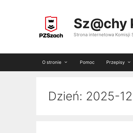
Przejdź
do
Sz@chy 
treści
Strona internetowa Komisj
O stronie
Pomoc
Przepisy
Dzień:
2025-12