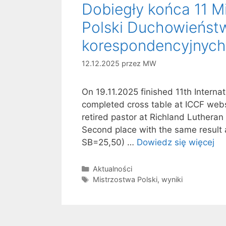
Dobiegły końca 11 
Polski Duchowieńst
korespondencyjnych
12.12.2025
przez
MW
On 19.11.2025 finished 11th Interna
completed cross table at ICCF webs
retired pastor at Richland Lutheran
Second place with the same result 
SB=25,50) …
Dowiedz się więcej
Kategorie
Aktualności
Tagi
Mistrzostwa Polski
,
wyniki