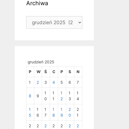
Archiwa
Archiwa
grudzień 2025
P
W
Ś
C
P
S
N
1
2
3
4
5
6
7
1
1
1
1
1
8
9
0
1
2
3
4
1
1
1
1
1
2
2
5
6
7
8
9
0
1
2
2
2
2
2
2
2