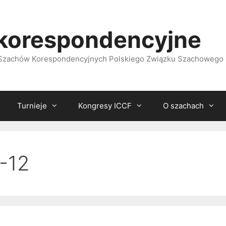
korespondencyjne
i Szachów Korespondencyjnych Polskiego Związku Szachowego
Turnieje
Kongresy ICCF
O szachach
-12