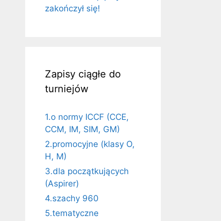
zakończył się!
Zapisy ciągłe do
turniejów
1.o normy ICCF (CCE,
CCM, IM, SIM, GM)
2.promocyjne (klasy O,
H, M)
3.dla początkujących
(Aspirer)
4.szachy 960
5.tematyczne