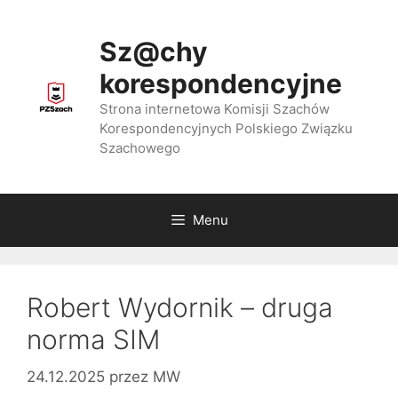
Przejdź
do
Sz@chy
treści
korespondencyjne
Strona internetowa Komisji Szachów
Korespondencyjnych Polskiego Związku
Szachowego
Menu
Robert Wydornik – druga
norma SIM
24.12.2025
przez
MW