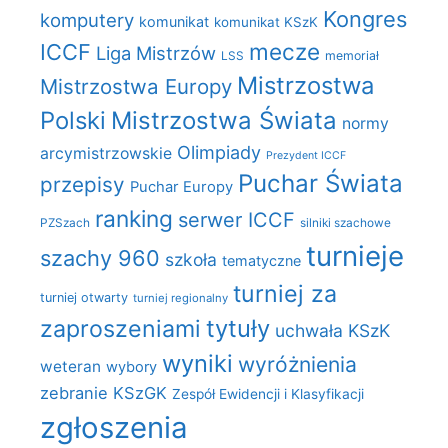
Kongres
komputery
komunikat
komunikat KSzK
mecze
ICCF
Liga Mistrzów
LSS
memoriał
Mistrzostwa
Mistrzostwa Europy
Polski
Mistrzostwa Świata
normy
Olimpiady
arcymistrzowskie
Prezydent ICCF
Puchar Świata
przepisy
Puchar Europy
ranking
serwer ICCF
PZSzach
silniki szachowe
turnieje
szachy 960
szkoła
tematyczne
turniej za
turniej otwarty
turniej regionalny
zaproszeniami
tytuły
uchwała KSzK
wyniki
wyróżnienia
weteran
wybory
zebranie KSzGK
Zespół Ewidencji i Klasyfikacji
zgłoszenia