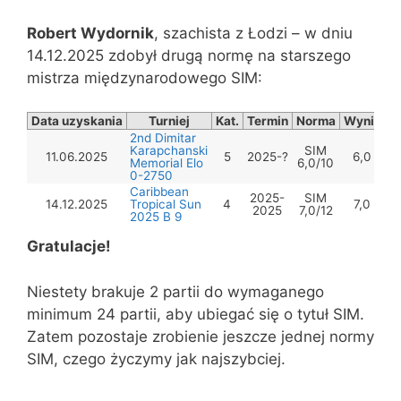
Robert Wydornik
, szachista z Łodzi – w dniu
14.12.2025 zdobył drugą normę na starszego
mistrza międzynarodowego SIM:
Data uzyskania
Turniej
Kat.
Termin
Norma
Wynik
2nd Dimitar
Karapchanski
SIM
11.06.2025
5
2025-?
6,0
Memorial Elo
6,0/10
0-2750
Caribbean
2025-
SIM
14.12.2025
Tropical Sun
4
7,0
2025
7,0/12
2025 B 9
Gratulacje!
Niestety brakuje 2 partii do wymaganego
minimum 24 partii, aby ubiegać się o tytuł SIM.
Zatem pozostaje zrobienie jeszcze jednej normy
SIM, czego życzymy jak najszybciej.