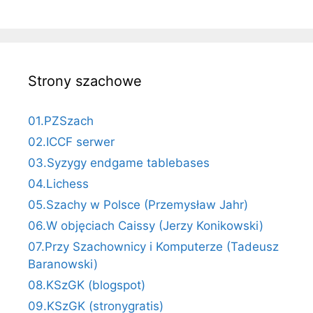
Strony szachowe
01.PZSzach
02.ICCF serwer
03.Syzygy endgame tablebases
04.Lichess
05.Szachy w Polsce (Przemysław Jahr)
06.W objęciach Caissy (Jerzy Konikowski)
07.Przy Szachownicy i Komputerze (Tadeusz
Baranowski)
08.KSzGK (blogspot)
09.KSzGK (stronygratis)