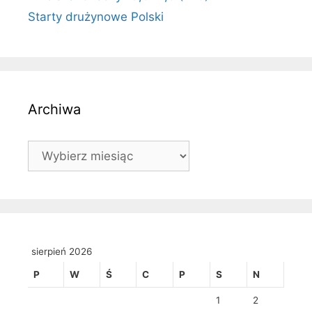
Starty drużynowe Polski
Archiwa
Archiwa
sierpień 2026
P
W
Ś
C
P
S
N
1
2