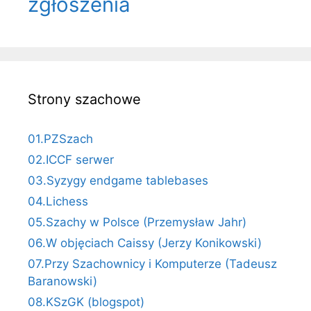
zgłoszenia
Strony szachowe
01.PZSzach
02.ICCF serwer
03.Syzygy endgame tablebases
04.Lichess
05.Szachy w Polsce (Przemysław Jahr)
06.W objęciach Caissy (Jerzy Konikowski)
07.Przy Szachownicy i Komputerze (Tadeusz
Baranowski)
08.KSzGK (blogspot)