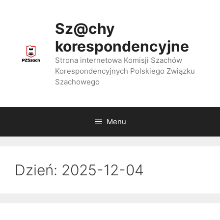
Przejdź
do
Sz@chy
treści
korespondencyjne
Strona internetowa Komisji Szachów
Korespondencyjnych Polskiego Związku
Szachowego
Menu
Dzień:
2025-12-04