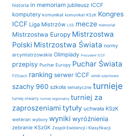
in memoriam
jubileusz ICCF
historia
Kongres
komputery
komunikat
komunikat KSzK
mecze
ICCF
Liga Mistrzów
LSS
memoriał
Mistrzostwa
Mistrzostwa Europy
Polski
Mistrzostwa Świata
normy
Olimpiady
arcymistrzowskie
Prezydent ICCF
Puchar Świata
przepisy
Puchar Europy
ranking
serwer ICCF
PZSzach
silniki szachowe
turnieje
szachy 960
szkoła
tematyczne
turniej za
turniej otwarty
turniej regionalny
zaproszeniami
tytuły
uchwała KSzK
wyniki
wyróżnienia
weteran
wybory
zebranie KSzGK
Zespół Ewidencji i Klasyfikacji