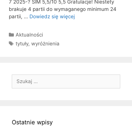
7 2025-? SIM 5,5/10 5,5 Gratulacje! Niestety
brakuje 4 partii do wymaganego minimum 24
partii, …
Dowiedz się więcej
Kategorie
Aktualności
Tagi
tytuły
,
wyróżnienia
Szukaj:
Ostatnie wpisy