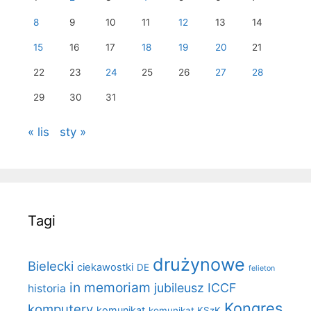
8
9
10
11
12
13
14
15
16
17
18
19
20
21
22
23
24
25
26
27
28
29
30
31
« lis
sty »
Tagi
drużynowe
Bielecki
ciekawostki
DE
felieton
in memoriam
jubileusz ICCF
historia
Kongres
komputery
komunikat
komunikat KSzK