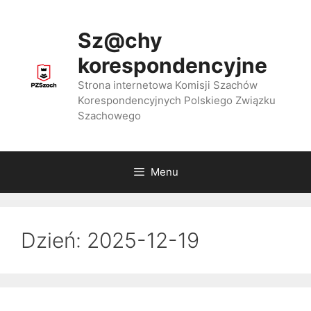
Przejdź
do
Sz@chy
treści
korespondencyjne
Strona internetowa Komisji Szachów
Korespondencyjnych Polskiego Związku
Szachowego
Menu
Dzień:
2025-12-19