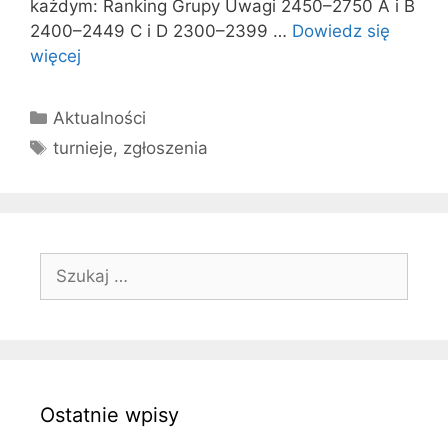
każdym: Ranking Grupy Uwagi 2450–2750 A i B
2400–2449 C i D 2300–2399 …
Dowiedz się
więcej
Kategorie
Aktualności
Tagi
turnieje
,
zgłoszenia
Szukaj:
Ostatnie wpisy