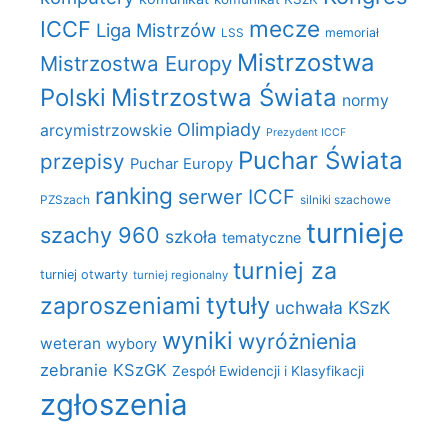
mecze
ICCF
Liga Mistrzów
LSS
memoriał
Mistrzostwa
Mistrzostwa Europy
Polski
Mistrzostwa Świata
normy
Olimpiady
arcymistrzowskie
Prezydent ICCF
Puchar Świata
przepisy
Puchar Europy
ranking
serwer ICCF
PZSzach
silniki szachowe
turnieje
szachy 960
szkoła
tematyczne
turniej za
turniej otwarty
turniej regionalny
zaproszeniami
tytuły
uchwała KSzK
wyniki
wyróżnienia
weteran
wybory
zebranie KSzGK
Zespół Ewidencji i Klasyfikacji
zgłoszenia