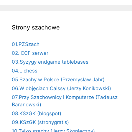
Strony szachowe
01.PZSzach
02.ICCF serwer
03.Syzygy endgame tablebases
04.Lichess
05.Szachy w Polsce (Przemysław Jahr)
06.W objęciach Caissy (Jerzy Konikowski)
07.Przy Szachownicy i Komputerze (Tadeusz
Baranowski)
08.KSzGK (blogspot)
09.KSzGK (stronygratis)
10.Tylko szachy (Jerzy Skonieczny)