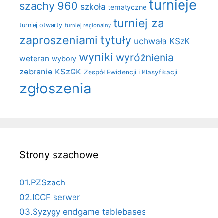
turnieje
szachy 960
szkoła
tematyczne
turniej za
turniej otwarty
turniej regionalny
zaproszeniami
tytuły
uchwała KSzK
wyniki
wyróżnienia
weteran
wybory
zebranie KSzGK
Zespół Ewidencji i Klasyfikacji
zgłoszenia
Strony szachowe
01.PZSzach
02.ICCF serwer
03.Syzygy endgame tablebases