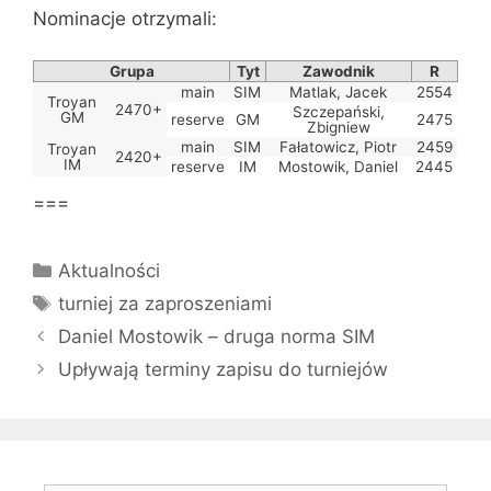
Nominacje otrzymali:
Grupa
Tyt
Zawodnik
R
main
SIM
Matlak, Jacek
2554
Troyan
2470+
Szczepański,
GM
reserve
GM
2475
Zbigniew
main
SIM
Fałatowicz, Piotr
2459
Troyan
2420+
IM
reserve
IM
Mostowik, Daniel
2445
===
Kategorie
Aktualności
Tagi
turniej za zaproszeniami
Daniel Mostowik – druga norma SIM
Upływają terminy zapisu do turniejów