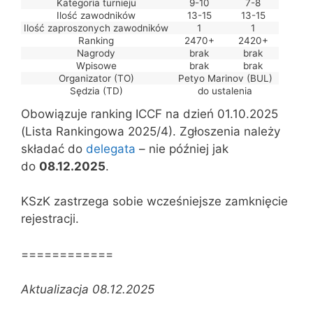
Kategoria turnieju
9-10
7-8
Ilość zawodników
13-15
13-15
Ilość zaproszonych zawodników
1
1
Ranking
2470+
2420+
Nagrody
brak
brak
Wpisowe
brak
brak
Organizator (TO)
Petyo Marinov (BUL)
Sędzia (TD)
do ustalenia
Obowiązuje ranking ICCF na dzień 01.10.2025
(Lista Rankingowa 2025/4). Zgłoszenia należy
składać do
delegata
– nie później jak
do
08.12.2025
.
KSzK zastrzega sobie wcześniejsze zamknięcie
rejestracji.
============
Aktualizacja 08.12.2025