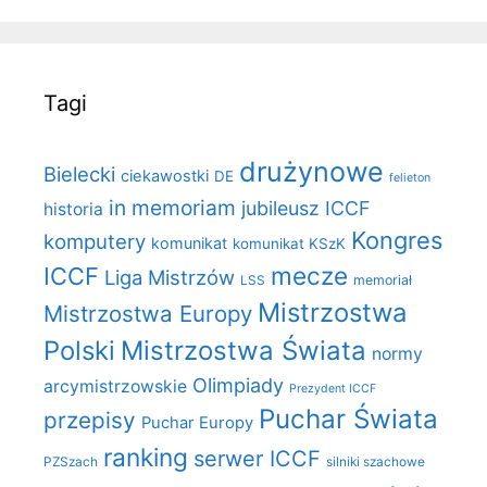
Tagi
drużynowe
Bielecki
ciekawostki
DE
felieton
in memoriam
jubileusz ICCF
historia
Kongres
komputery
komunikat
komunikat KSzK
mecze
ICCF
Liga Mistrzów
LSS
memoriał
Mistrzostwa
Mistrzostwa Europy
Polski
Mistrzostwa Świata
normy
Olimpiady
arcymistrzowskie
Prezydent ICCF
Puchar Świata
przepisy
Puchar Europy
ranking
serwer ICCF
PZSzach
silniki szachowe