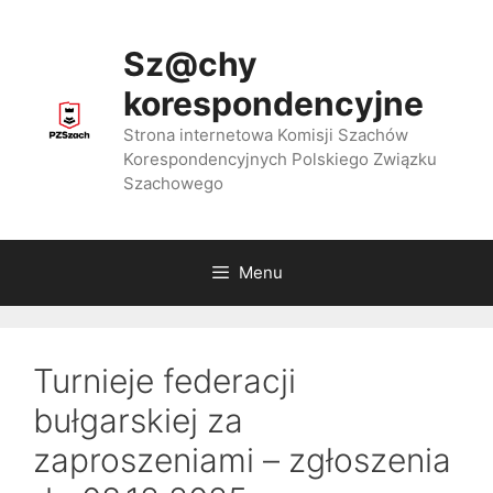
Przejdź
do
Sz@chy
treści
korespondencyjne
Strona internetowa Komisji Szachów
Korespondencyjnych Polskiego Związku
Szachowego
Menu
Turnieje federacji
bułgarskiej za
zaproszeniami – zgłoszenia