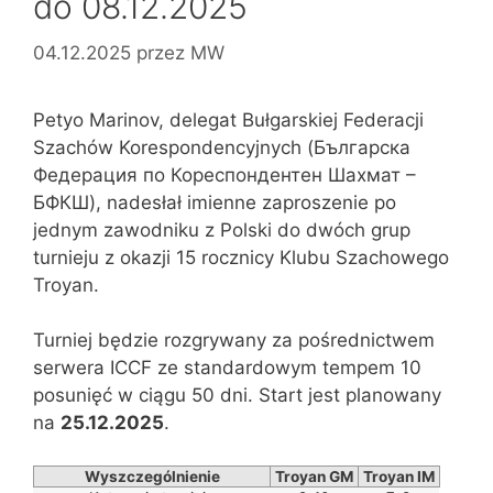
do 08.12.2025
04.12.2025
przez
MW
Petyo Marinov, delegat Bułgarskiej Federacji
Szachów Korespondencyjnych (Българска
Федерация по Кореспондентен Шахмат –
БФКШ), nadesłał imienne zaproszenie po
jednym zawodniku z Polski do dwóch grup
turnieju z okazji 15 rocznicy Klubu Szachowego
Troyan.
Turniej będzie rozgrywany za pośrednictwem
serwera ICCF ze standardowym tempem 10
posunięć w ciągu 50 dni. Start jest planowany
na
25.12.2025
.
Wyszczególnienie
Troyan GM
Troyan IM