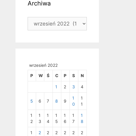
Archiwa
Archiwa
wrzesień 2022
P
W
Ś
C
P
S
N
1
2
3
4
1
1
5
6
7
8
9
0
1
1
1
1
1
1
1
1
2
3
4
5
6
7
8
1
2
2
2
2
2
2