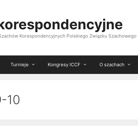
korespondencyjne
i Szachów Korespondencyjnych Polskiego Związku Szachowego
Turnieje
Kongresy ICCF
O szachach
-10