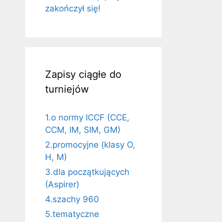
zakończył się!
Zapisy ciągłe do
turniejów
1.o normy ICCF (CCE,
CCM, IM, SIM, GM)
2.promocyjne (klasy O,
H, M)
3.dla początkujących
(Aspirer)
4.szachy 960
5.tematyczne