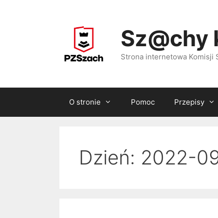
Przejdź
do
Sz@chy 
treści
Strona internetowa Komisj
O stronie
Pomoc
Przepisy
Dzień:
2022-09