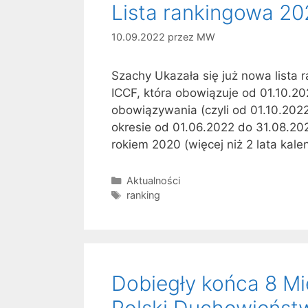
Lista rankingowa 20
10.09.2022
przez
MW
Szachy Ukazała się już nowa lista 
ICCF, która obowiązuje od 01.10.20
obowiązywania (czyli od 01.10.202
okresie od 01.06.2022 do 31.08.202
rokiem 2020 (więcej niż 2 lata ka
Kategorie
Aktualności
Tagi
ranking
Dobiegły końca 8 M
Polski Duchowieńst