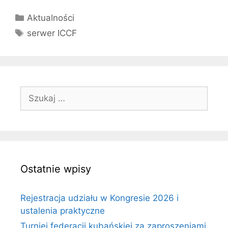
Kategorie
Aktualności
Tagi
serwer ICCF
Szukaj:
Ostatnie wpisy
Rejestracja udziału w Kongresie 2026 i
ustalenia praktyczne
Turniej federacji kubańskiej za zaproszeniami