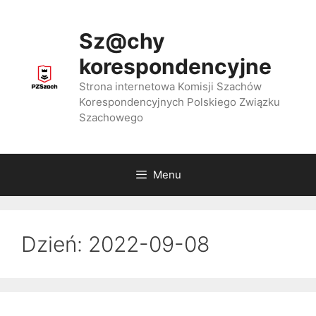
Przejdź
do
Sz@chy
treści
korespondencyjne
Strona internetowa Komisji Szachów
Korespondencyjnych Polskiego Związku
Szachowego
Menu
Dzień:
2022-09-08