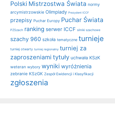
Polski
Mistrzostwa Świata
normy
Olimpiady
arcymistrzowskie
Prezydent ICCF
Puchar Świata
przepisy
Puchar Europy
ranking
serwer ICCF
PZSzach
silniki szachowe
turnieje
szachy 960
szkoła
tematyczne
turniej za
turniej otwarty
turniej regionalny
zaproszeniami
tytuły
uchwała KSzK
wyniki
wyróżnienia
weteran
wybory
zebranie KSzGK
Zespół Ewidencji i Klasyfikacji
zgłoszenia