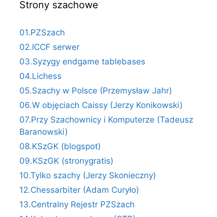
Strony szachowe
01.PZSzach
02.ICCF serwer
03.Syzygy endgame tablebases
04.Lichess
05.Szachy w Polsce (Przemysław Jahr)
06.W objęciach Caissy (Jerzy Konikowski)
07.Przy Szachownicy i Komputerze (Tadeusz
Baranowski)
08.KSzGK (blogspot)
09.KSzGK (stronygratis)
10.Tylko szachy (Jerzy Skonieczny)
12.Chessarbiter (Adam Curyło)
13.Centralny Rejestr PZSzach