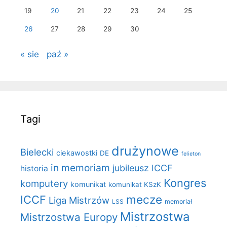
19
20
21
22
23
24
25
26
27
28
29
30
« sie
paź »
Tagi
drużynowe
Bielecki
ciekawostki
DE
felieton
in memoriam
jubileusz ICCF
historia
Kongres
komputery
komunikat
komunikat KSzK
mecze
ICCF
Liga Mistrzów
LSS
memoriał
Mistrzostwa
Mistrzostwa Europy