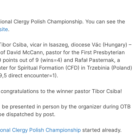
tional Clergy Polish Championship. You can see the
ite
.
ibor Csiba, vicar in Isaszeg, diocese Vác (Hungary) –
 of David McCann, pastor for the First Presbyterian
 points out of 9 (wins=4) and Rafał Pasternak, a
er for Spiritual Formation (CFD) in Trzebinia (Poland)
9,5 direct encounter=1).
 congratulations to the winner pastor Tibor Csiba!
ll be presented in person by the organizer during OTB
 be dispatched by post.
tional Clergy Polish Championship
started already.