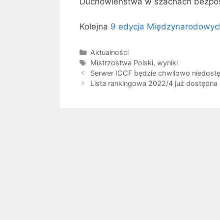
Duchowieństwa w szachach bezpośr
Kolejna
9 edycja Międzynarodowyc
Kategorie
Aktualności
Tagi
Mistrzostwa Polski
,
wyniki
Serwer ICCF będzie chwilowo niedostę
Lista rankingowa 2022/4 już dostępna