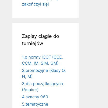
zakończył się!
Zapisy ciągłe do
turniejów
1.o normy ICCF (CCE,
CCM, IM, SIM, GM)
2.promocyjne (klasy O,
H, M)
3.dla początkujących
(Aspirer)
4.szachy 960
5.tematyczne