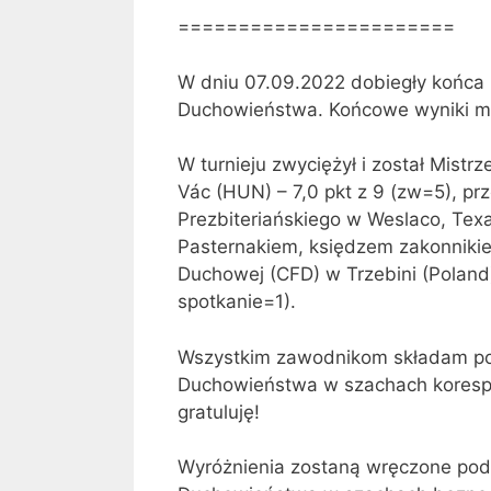
=======================
W dniu 07.09.2022 dobiegły końca
Duchowieństwa. Końcowe wyniki mo
W turnieju zwyciężył i został Mistr
Vác (HUN) – 7,0 pkt z 9 (zw=5), p
Prezbiteriańskiego w Weslaco, Texa
Pasternakiem, księdzem zakonniki
Duchowej (CFD) w Trzebini (Poland
spotkanie=1).
Wszystkim zawodnikom składam pod
Duchowieństwa w szachach korespo
gratuluję!
Wyróżnienia zostaną wręczone pod