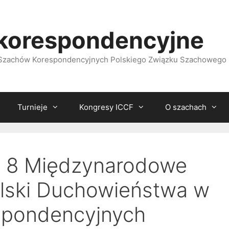
korespondencyjne
i Szachów Korespondencyjnych Polskiego Związku Szachowego
Turnieje
Kongresy ICCF
O szachach
a 8 Międzynarodowe
olski Duchowieństwa w
spondencyjnych