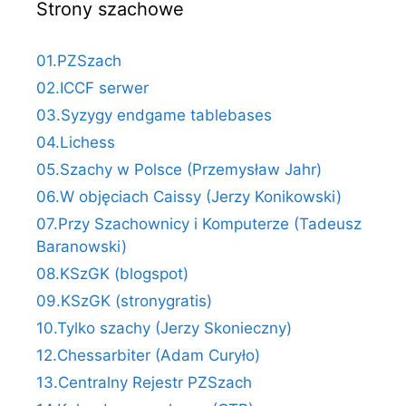
Strony szachowe
01.PZSzach
02.ICCF serwer
03.Syzygy endgame tablebases
04.Lichess
05.Szachy w Polsce (Przemysław Jahr)
06.W objęciach Caissy (Jerzy Konikowski)
07.Przy Szachownicy i Komputerze (Tadeusz
Baranowski)
08.KSzGK (blogspot)
09.KSzGK (stronygratis)
10.Tylko szachy (Jerzy Skonieczny)
12.Chessarbiter (Adam Curyło)
13.Centralny Rejestr PZSzach