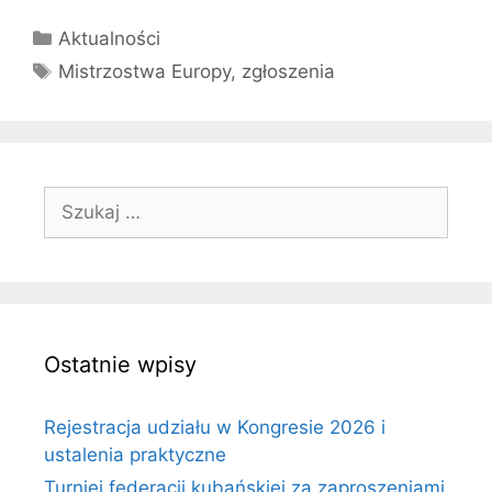
Kategorie
Aktualności
Tagi
Mistrzostwa Europy
,
zgłoszenia
Szukaj:
Ostatnie wpisy
Rejestracja udziału w Kongresie 2026 i
ustalenia praktyczne
Turniej federacji kubańskiej za zaproszeniami