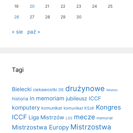
19
20
21
22
23
24
25
26
27
28
29
30
« sie
paź »
Tagi
drużynowe
Bielecki
ciekawostki
DE
felieton
in memoriam
jubileusz ICCF
historia
Kongres
komputery
komunikat
komunikat KSzK
mecze
ICCF
Liga Mistrzów
LSS
memoriał
Mistrzostwa
Mistrzostwa Europy