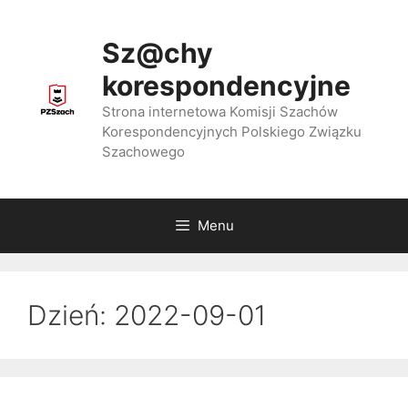
Przejdź
do
Sz@chy
treści
korespondencyjne
Strona internetowa Komisji Szachów
Korespondencyjnych Polskiego Związku
Szachowego
Menu
Dzień:
2022-09-01