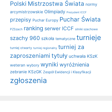
Polski
Mistrzostwa Świata
normy
Olimpiady
arcymistrzowskie
Prezydent ICCF
Puchar Świata
przepisy
Puchar Europy
ranking
serwer ICCF
PZSzach
silniki szachowe
turnieje
szachy 960
szkoła
tematyczne
turniej za
turniej otwarty
turniej regionalny
zaproszeniami
tytuły
uchwała KSzK
wyniki
wyróżnienia
weteran
wybory
zebranie KSzGK
Zespół Ewidencji i Klasyfikacji
zgłoszenia