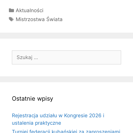
Kategorie
Aktualności
Tagi
Mistrzostwa Świata
Szukaj:
Ostatnie wpisy
Rejestracja udziału w Kongresie 2026 i
ustalenia praktyczne
Turniej federacji kubańskiej za zaproszeniami