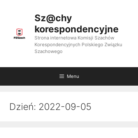
Przejdź
do
Sz@chy
treści
korespondencyjne
Strona internetowa Komisji Szachów
Korespondencyjnych Polskiego Związku
Szachowego
Menu
Dzień:
2022-09-05