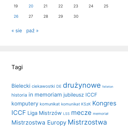
19
20
21
22
23
24
25
26
27
28
29
30
« sie
paź »
Tagi
drużynowe
Bielecki
ciekawostki
DE
felieton
in memoriam
jubileusz ICCF
historia
Kongres
komputery
komunikat
komunikat KSzK
mecze
ICCF
Liga Mistrzów
LSS
memoriał
Mistrzostwa
Mistrzostwa Europy