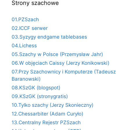
Strony szachowe
01.PZSzach
02.ICCF serwer
03.Syzygy endgame tablebases
04.Lichess
05.Szachy w Polsce (Przemysław Jahr)
06.W objęciach Caissy (Jerzy Konikowski)
07.Przy Szachownicy i Komputerze (Tadeusz
Baranowski)
08.KSzGK (blogspot)
09.KSzGK (stronygratis)
10.Tylko szachy (Jerzy Skonieczny)
12.Chessarbiter (Adam Curyło)
13.Centralny Rejestr PZSzach