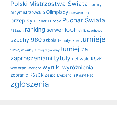
Polski
Mistrzostwa Świata
normy
Olimpiady
arcymistrzowskie
Prezydent ICCF
Puchar Świata
przepisy
Puchar Europy
ranking
serwer ICCF
PZSzach
silniki szachowe
turnieje
szachy 960
szkoła
tematyczne
turniej za
turniej otwarty
turniej regionalny
zaproszeniami
tytuły
uchwała KSzK
wyniki
wyróżnienia
weteran
wybory
zebranie KSzGK
Zespół Ewidencji i Klasyfikacji
zgłoszenia