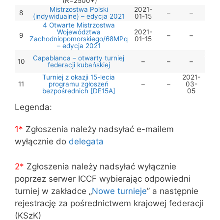
(R=2500+)
Mistrzostwa Polski
2021-
8
–
–
–
(indywidualne) – edycja 2021
01-15
4 Otwarte Mistrzostwa
Województwa
2021-
9
–
–
–
Zachodniopomorskiego/68MPq
01-15
– edycja 2021
2021
Capablanca – otwarty turniej
10
–
–
–
03-
federacji kubańskiej
05
Turniej z okazji 15-lecia
2021-
11
programu zgłoszeń
–
–
03-
–
bezpośrednich [DE15A]
05
Legenda:
1*
Zgłoszenia należy nadsyłać e-mailem
wyłącznie do
delegata
2*
Zgłoszenia należy nadsyłać wyłącznie
poprzez serwer ICCF wybierając odpowiedni
turniej w zakładce „
Nowe turnieje
” a następnie
rejestrację za pośrednictwem krajowej federacji
(KSzK)