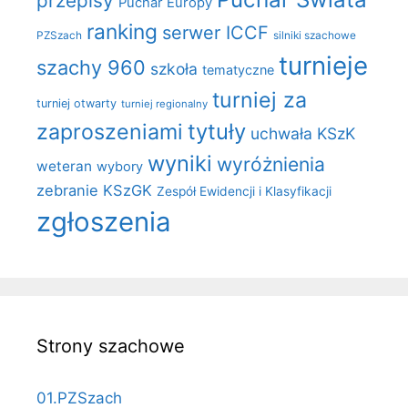
przepisy
Puchar Europy
ranking
serwer ICCF
PZSzach
silniki szachowe
turnieje
szachy 960
szkoła
tematyczne
turniej za
turniej otwarty
turniej regionalny
zaproszeniami
tytuły
uchwała KSzK
wyniki
wyróżnienia
weteran
wybory
zebranie KSzGK
Zespół Ewidencji i Klasyfikacji
zgłoszenia
Strony szachowe
01.PZSzach