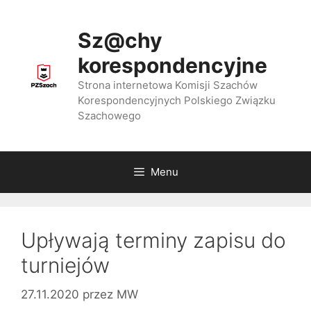
Przejdź
do
Sz@chy
treści
korespondencyjne
Strona internetowa Komisji Szachów
Korespondencyjnych Polskiego Związku
Szachowego
Menu
Upływają terminy zapisu do
turniejów
27.11.2020
przez
MW