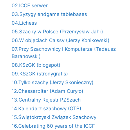
02.ICCF serwer
03.Syzygy endgame tablebases
04.Lichess
05.Szachy w Polsce (Przemysław Jahr)
06.W objęciach Caissy (Jerzy Konikowski)
07.Przy Szachownicy i Komputerze (Tadeusz
Baranowski)
08.KSzGK (blogspot)
09.KSzGK (stronygratis)
10.Tylko szachy (Jerzy Skonieczny)
12.Chessarbiter (Adam Curyło)
13.Centralny Rejestr PZSzach
14.Kalendarz szachowy (OTB)
15.Świętokrzyski Związek Szachowy
16.Celebrating 60 years of the ICCF