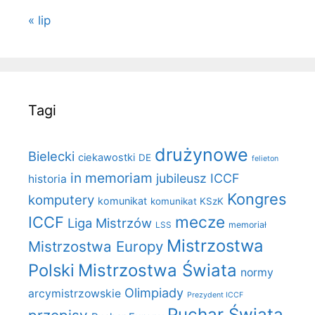
« lip
Tagi
drużynowe
Bielecki
ciekawostki
DE
felieton
in memoriam
jubileusz ICCF
historia
Kongres
komputery
komunikat
komunikat KSzK
mecze
ICCF
Liga Mistrzów
LSS
memoriał
Mistrzostwa
Mistrzostwa Europy
Polski
Mistrzostwa Świata
normy
Olimpiady
arcymistrzowskie
Prezydent ICCF
Puchar Świata