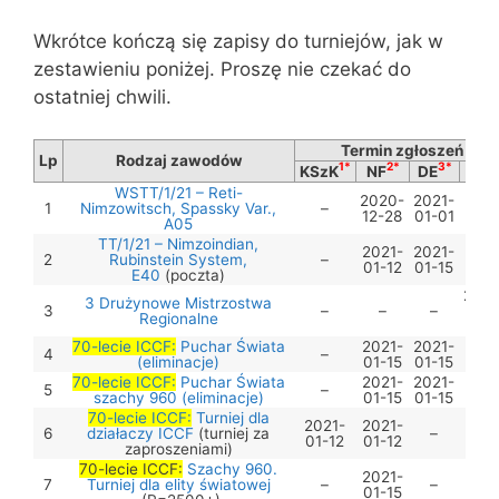
Wkrótce kończą się zapisy do turniejów, jak w
zestawieniu poniżej. Proszę nie czekać do
ostatniej chwili.
Termin zgłoszeń
Lp
Rodzaj zawodów
1*
2*
3*
4
KSzK
NF
DE
TO
WSTT/1/21 – Reti-
2020-
2021-
1
Nimzowitsch, Spassky Var.,
–
–
12-28
01-01
A05
TT/1/21 – Nimzoindian,
2021-
2021-
2
Rubinstein System,
–
–
01-12
01-15
E40
(poczta)
2021
3 Drużynowe Mistrzostwa
3
–
–
–
01-
Regionalne
03
70-lecie ICCF:
Puchar Świata
2021-
2021-
4
–
–
(eliminacje)
01-15
01-15
70-lecie ICCF:
Puchar Świata
2021-
2021-
5
–
–
szachy 960 (eliminacje)
01-15
01-15
70-lecie ICCF:
Turniej dla
2021-
2021-
6
działaczy ICCF
(turniej za
–
–
01-12
01-12
zaproszeniami)
70-lecie ICCF:
Szachy 960.
2021-
7
Turniej dla elity światowej
–
–
–
01-15