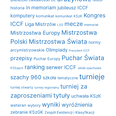
felieton
in memoriam
jubileusz ICCF
historia
Kongres
komputery
komunikat
komunikat KSzK
mecze
ICCF
Liga Mistrzów
LSS
memoriał
Mistrzostwa
Mistrzostwa Europy
Polski
Mistrzostwa Świata
normy
Olimpiady
arcymistrzowskie
Prezydent ICCF
Puchar Świata
przepisy
Puchar Europy
ranking
serwer ICCF
PZSzach
silniki szachowe
turnieje
szachy 960
szkoła
tematyczne
turniej za
turniej otwarty
turniej regionalny
zaproszeniami
tytuły
uchwała KSzK
wyniki
wyróżnienia
weteran
wybory
zebranie KSzGK
Zespół Ewidencji i Klasyfikacji