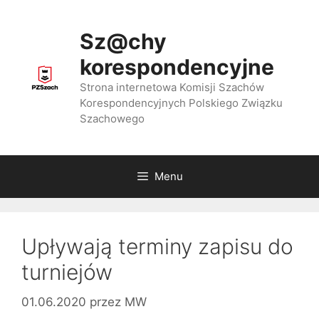
Przejdź
do
Sz@chy
treści
korespondencyjne
Strona internetowa Komisji Szachów
Korespondencyjnych Polskiego Związku
Szachowego
Menu
Upływają terminy zapisu do
turniejów
01.06.2020
przez
MW