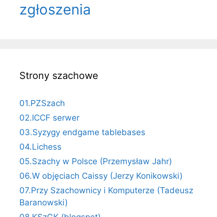
zgłoszenia
Strony szachowe
01.PZSzach
02.ICCF serwer
03.Syzygy endgame tablebases
04.Lichess
05.Szachy w Polsce (Przemysław Jahr)
06.W objęciach Caissy (Jerzy Konikowski)
07.Przy Szachownicy i Komputerze (Tadeusz
Baranowski)
08.KSzGK (blogspot)