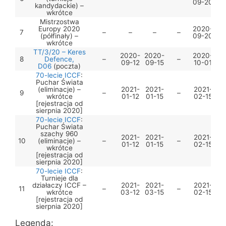
09-20
kandydackie) –
wkrótce
Mistrzostwa
Europy 2020
2020-
7
–
–
–
–
(półfinały) –
09-20
wkrótce
TT/3/20 – Keres
2020-
2020-
2020-
8
Defence,
–
–
09-12
09-15
10-01
D06
(poczta)
70-lecie ICCF
:
Puchar Świata
(eliminacje) –
2021-
2021-
2021-
9
–
–
wkrótce
01-12
01-15
02-15
[rejestracja od
sierpnia 2020]
70-lecie ICCF
:
Puchar Świata
szachy 960
2021-
2021-
2021-
10
(eliminacje) –
–
–
01-12
01-15
02-15
wkrótce
[rejestracja od
sierpnia 2020]
70-lecie ICCF
:
Turnieje dla
działaczy ICCF –
2021-
2021-
2021-
11
–
–
wkrótce
03-12
03-15
02-15
[rejestracja od
sierpnia 2020]
Legenda: