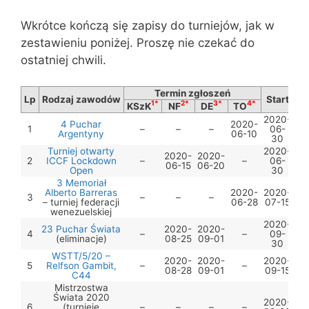
Wkrótce kończą się zapisy do turniejów, jak w
zestawieniu poniżej. Proszę nie czekać do
ostatniej chwili.
Termin zgłoszeń
Lp
Rodzaj zawodów
Start
1*
2*
3*
4*
KSzK
NF
DE
TO
2020-
4 Puchar
2020-
1
–
–
–
06-
Argentyny
06-10
30
Turniej otwarty
2020-
2020-
2020-
2
ICCF Lockdown
–
–
06-
06-15
06-20
Open
30
3 Memoriał
Alberto Barreras
2020-
2020-
3
–
–
–
– turniej federacji
06-28
07-15
wenezuelskiej
2020-
23 Puchar Świata
2020-
2020-
4
–
–
09-
(eliminacje)
08-25
09-01
30
WSTT/5/20 –
2020-
2020-
2020-
5
Relfson Gambit,
–
–
08-28
09-01
09-15
C44
Mistrzostwa
Świata 2020
2020-
6
(turnieje
–
–
–
–