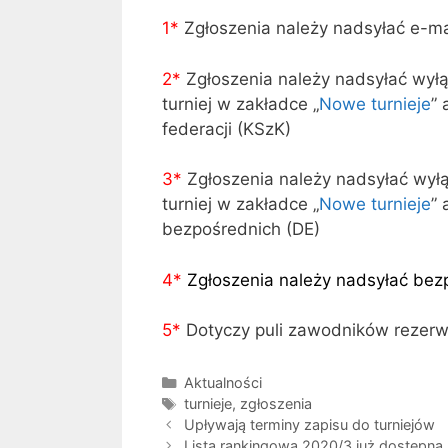
1*
Zgłoszenia należy nadsyłać e-m
2*
Zgłoszenia należy nadsyłać wył
turniej w zakładce „
Nowe turnieje
” 
federacji (KSzK)
3
*
Zgłoszenia należy nadsyłać wył
turniej w zakładce „
Nowe turnieje
” 
bezpośrednich (DE)
4
*
Zgłoszenia należy nadsyłać bez
5*
Dotyczy puli zawodników rezer
Kategorie
Aktualności
Tagi
turnieje
,
zgłoszenia
Upływają terminy zapisu do turniejów
Lista rankingowa 2020/3 już dostępna