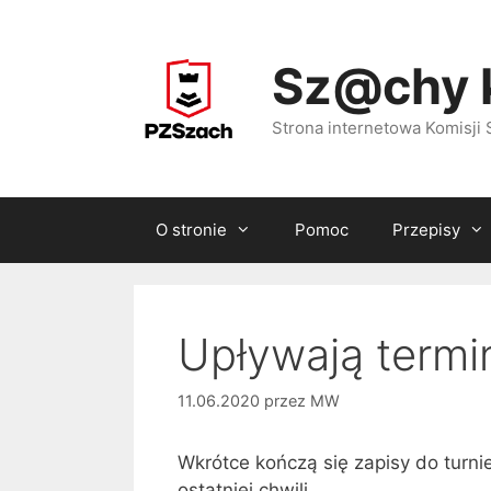
Przejdź
do
Sz@chy 
treści
Strona internetowa Komisj
O stronie
Pomoc
Przepisy
Upływają termi
11.06.2020
przez
MW
Wkrótce kończą się zapisy do turni
ostatniej chwili.