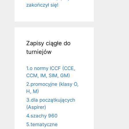
zakończył się!
Zapisy ciągłe do
turniejów
1.o normy ICCF (CCE,
CCM, IM, SIM, GM)
2.promocyjne (klasy O,
H, M)
3.dla początkujących
(Aspirer)
4.szachy 960
5.tematyczne