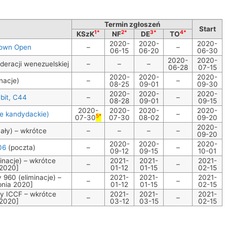
Termin zgłoszeń
Start
1*
2*
3*
4*
KSzK
NF
DE
TO
2020-
2020-
2020-
down Open
–
–
06-15
06-20
06-30
2020-
2020-
ederacji wenezuelskiej
–
–
–
06-28
07-15
2020-
2020-
2020-
nacje)
–
–
08-25
09-01
09-30
2020-
2020-
2020-
bit, C44
–
–
08-28
09-01
09-15
2020-
2020-
2020-
2020-
je kandydackie)
–
5*
07-30
07-30
08-02
09-20
2020-
ały) – wkrótce
–
–
–
–
09-20
2020-
2020-
2020-
06
(poczta)
–
–
09-12
09-15
10-01
inacje) – wkrótce
2021-
2021-
2021-
–
–
 2020]
01-12
01-15
02-15
 960 (eliminacje) –
2021-
2021-
2021-
–
–
pnia 2020]
01-12
01-15
02-15
czy ICCF – wkrótce
2021-
2021-
2021-
–
–
 2020]
03-12
03-15
02-15