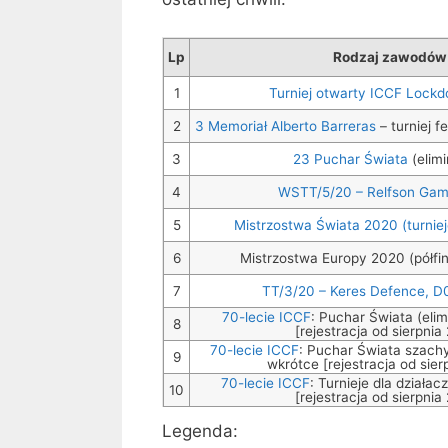
Lp
Rodzaj zawodów
1
Turniej otwarty ICCF Lock
2
3 Memoriał Alberto Barreras
– turniej f
3
23 Puchar Świata
(elimi
4
WSTT/5/20 – Relfson Gam
5
Mistrzostwa Świata 2020 (turnie
6
Mistrzostwa Europy 2020 (półfin
7
TT/3/20 – Keres Defence, D
70-lecie ICCF
: Puchar Świata (elim
8
[rejestracja od sierpnia
70-lecie ICCF
: Puchar Świata szachy
9
wkrótce [rejestracja od sier
70-lecie ICCF
: Turnieje dla działa
10
[rejestracja od sierpnia
Legenda: