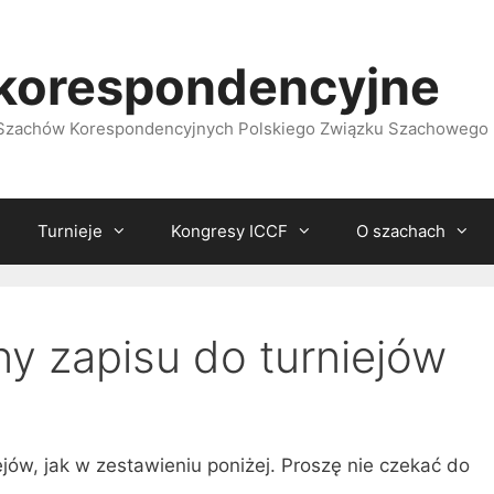
korespondencyjne
i Szachów Korespondencyjnych Polskiego Związku Szachowego
Turnieje
Kongresy ICCF
O szachach
ny zapisu do turniejów
ejów, jak w zestawieniu poniżej. Proszę nie czekać do