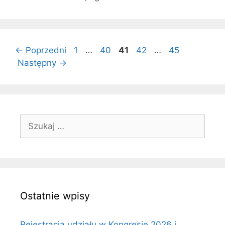
Strona
Strona
Strona
Strona
Strona
←
Poprzedni
1
…
40
41
42
…
45
Następny
→
Szukaj:
Ostatnie wpisy
Rejestracja udziału w Kongresie 2026 i