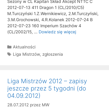
Sezony w CL Kapitan Skład Akcept NTTC C
2012-07-13 411 Dragon 1 (CL/2010/C5)
M.Turczyński 1.Z.Wernikiewicz, 2.M.Turczyński,
3.M.Grochowski, 4.R.Kolanek 2012-07-24 B
2012-07-23 160 Imperium Szachów 4
(CL/2002/15, …
Dowiedz się więcej
Kategorie
Aktualności
Tagi
Liga Mistrzów
,
zgłoszenia
Liga Mistrzów 2012 – zapisy
jeszcze przez 5 tygodni (do
04.09.2012)
28.07.2012
przez
MW