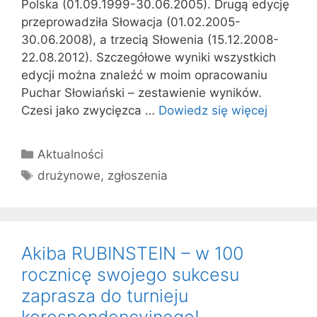
Polska (01.09.1999-30.06.2005). Drugą edycję
przeprowadziła Słowacja (01.02.2005-
30.06.2008), a trzecią Słowenia (15.12.2008-
22.08.2012). Szczegółowe wyniki wszystkich
edycji można znaleźć w moim opracowaniu
Puchar Słowiański – zestawienie wyników.
Czesi jako zwycięzca …
Dowiedz się więcej
Kategorie
Aktualności
Tagi
drużynowe
,
zgłoszenia
Akiba RUBINSTEIN – w 100
rocznicę swojego sukcesu
zaprasza do turnieju
korespondencyjnego!