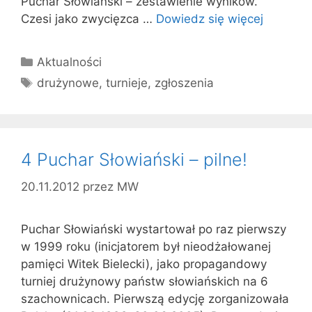
Puchar Słowiański – zestawienie wyników.
Czesi jako zwycięzca …
Dowiedz się więcej
Kategorie
Aktualności
Tagi
drużynowe
,
turnieje
,
zgłoszenia
4 Puchar Słowiański – pilne!
20.11.2012
przez
MW
Puchar Słowiański wystartował po raz pierwszy
w 1999 roku (inicjatorem był nieodżałowanej
pamięci Witek Bielecki), jako propagandowy
turniej drużynowy państw słowiańskich na 6
szachownicach. Pierwszą edycję zorganizowała