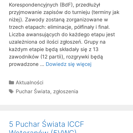
Korespondencyjnych (BdF), przedłużył
przyjmowanie zapisów do turnieju (terminy jak
niżej). Zawody zostaną zorganizowane w
trzech etapach: eliminacje, półfinały i finał.
Liczba awansujących do każdego etapu jest
uzależniona od ilości zgłoszeń. Grupy na
każdym etapie będą składały się z 13
zawodników (12 partii), rozgrywki będą
prowadzone …
Dowiedz się więcej
Kategorie
Aktualności
Tagi
Puchar Świata
,
zgłoszenia
5 Puchar Świata ICCF
Weteranów (5VWC)