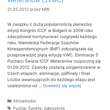
21.05.2012
przez
MW
W związku z dużą popularnością pierwszej
edycji Kongres ICCF w Bułgarii w 2008 roku
zdecydował kontynuować rozgrywki każdego
roku. Niemiecka Federacja Szachów
Korespondencyjnych (BdF) zobowiązała się
przeprowadzić piątą edycję VWC. Eliminacje 5
Pucharu Świata ICCF Weteranów rozpoczną się
01.09.2012. Zawody zostaną zorganizowane w
trzech etapach: eliminacje, półfinały i finał.
Liczba awansujących do każdego etapu jest
uzależniona od …
Dowiedz się więcej
Kategorie
Aktualności
Tagi
Puchar Świata
,
zgłoszenia