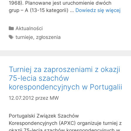
1968). Planowane jest uruchomienie dwóch
grup – A (13-15 kategorii) …
Dowiedz się więcej
Kategorie
Aktualności
Tagi
turnieje
,
zgłoszenia
Turniej za zaproszeniami z okazji
75-lecia szachów
korespondencyjnych w Portugalii
12.07.2012
przez
MW
Portugalski Związek Szachów
Korespondencyjnych (APXC) organizuje turniej z
okazji 75-lecia szachów korespondencyjnych w