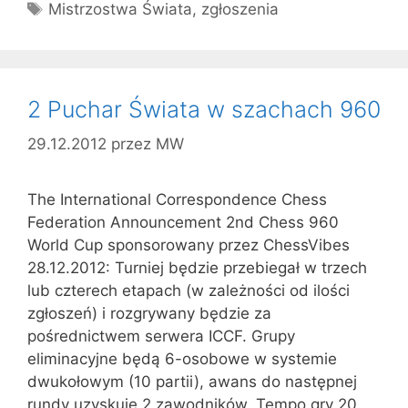
Tagi
Mistrzostwa Świata
,
zgłoszenia
2 Puchar Świata w szachach 960
29.12.2012
przez
MW
The International Correspondence Chess
Federation Announcement 2nd Chess 960
World Cup sponsorowany przez ChessVibes
28.12.2012: Turniej będzie przebiegał w trzech
lub czterech etapach (w zależności od ilości
zgłoszeń) i rozgrywany będzie za
pośrednictwem serwera ICCF. Grupy
eliminacyjne będą 6-osobowe w systemie
dwukołowym (10 partii), awans do następnej
rundy uzyskuje 2 zawodników. Tempo gry 20