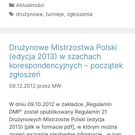
Kategorie
Aktualności
Tagi
drużynowe
,
turnieje
,
zgłoszenia
Drużynowe Mistrzostwa Polski
(edycja 2013) w szachach
korespondencyjnych – początek
zgłoszeń
09.12.2012
przez
MW
W dniu 09.10.2012 w zakładce „Regulamin
DMP” został opublikowany Regulamin 21
Drużynowych Mistrzostw Polski (edycja
2013) [plik w formacie pdf], w którym można
znaleć wszyskie niezbędne informacje , w tym