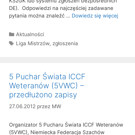
KSzGK lub systemu zgłoszeń bezpośrednich
DE). Odpowiedzi na najczęściej zadawane
pytania można znaleźć …
Dowiedz się więcej
Kategorie
Aktualności
Tagi
Liga Mistrzów
,
zgłoszenia
5 Puchar Świata ICCF
Weteranów (5VWC) –
przedłużono zapisy
27.06.2012
przez
MW
Organizator 5 Pucharu Świata ICCF Weteranów
(5VWC), Niemiecka Federacja Szachów