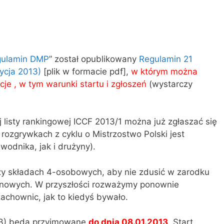
gulamin DMP
” został opublikowany
Regulamin 21
ycja 2013)
[plik w formacie pdf],
w którym można
je , w tym warunki startu i zgłoszeń
(wystarczy
listy rankingowej ICCF 2013/1 można już zgłaszać się
ozgrywkach z cyklu o Mistrzostwo Polski jest
odnika, jak i drużyny).
zy składach 4-osobowych, aby nie zdusić w zarodku
ynowych. W przyszłości rozważymy ponownie
achownic, jak to kiedyś bywało.
13) będą przyjmowane
do dnia
08.01.2013
. Start