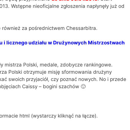
13. Wstępne nieoficjalne zgłoszenia napłynęły już od
 również za pośrednictwem Chessarbitra.
u i licznego udziału w Drużynowych Mistrzostwach
uły mistrza Polski, medale, zdobycze rankingowe.
za Polski otrzymuje misję sformowania drużyny
tkać swoich przyjaciół, czy poznać nowych. No i przede
bjęciach Caissy – bogini szachów 🙂
ormacie html (wystarczy kliknąć na łącze).