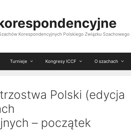
korespondencyjne
i Szachów Korespondencyjnych Polskiego Związku Szachowego
Turnieje
Kongresy ICCF
O szachach
rzostwa Polski (edycja
ach
jnych – początek