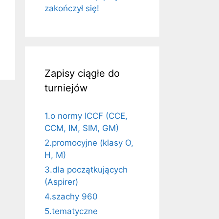
zakończył się!
Zapisy ciągłe do
turniejów
1.o normy ICCF (CCE,
CCM, IM, SIM, GM)
2.promocyjne (klasy O,
H, M)
3.dla początkujących
(Aspirer)
4.szachy 960
5.tematyczne