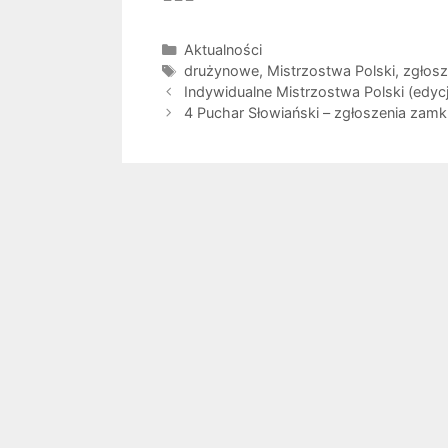
Kategorie
Aktualności
Tagi
drużynowe
,
Mistrzostwa Polski
,
zgłosz
Indywidualne Mistrzostwa Polski (edy
4 Puchar Słowiański – zgłoszenia zamk