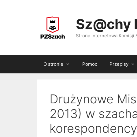
Przejdź
do
Sz@chy 
treści
Strona internetowa Komisj
O stronie
Pomoc
Przepisy
Drużynowe Mist
2013) w szach
korespondency