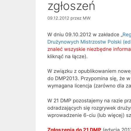
zgłoszeń
09.12.2012
przez
MW
W dniu 09.10.2012 w zakładce „
Re
Drużynowych Mistrzostw Polski (ed
znaleć wszyskie niezbędne informac
kliknąć na łącze).
W związku z opublikowaniem nowej 
do DMP2013. Przypomina się, że w r
wymagana licencja (zarówno dla zaw
W 21 DMP pozostajemy na razie pr
odradzających się rozgrywek druż
wprowadzenie 6-ciu (lub więcej) sz
Zgłoszenia do 21 DMP
(edycja 20