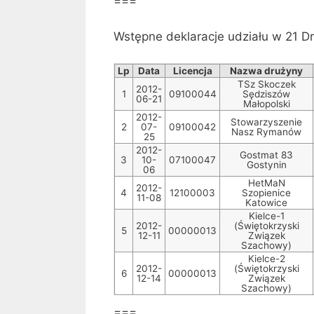
===
Wstępne deklaracje udziału w 21 D
Lp
Data
Licencja
Nazwa drużyny
TSz Skoczek
2012-
1
09100044
Sędziszów
06-21
Małopolski
2012-
Stowarzyszenie
2
07-
09100042
Nasz Rymanów
25
2012-
Gostmat 83
3
10-
07100047
Gostynin
06
HetMaN
2012-
4
12100003
Szopienice
11-08
Katowice
Kielce-1
2012-
(Świętokrzyski
5
00000013
12-11
Związek
Szachowy)
Kielce-2
2012-
(Świętokrzyski
6
00000013
12-14
Związek
Szachowy)
===