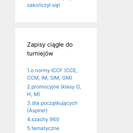
zakończył się!
Zapisy ciągłe do
turniejów
1.o normy ICCF (CCE,
CCM, IM, SIM, GM)
2.promocyjne (klasy O,
H, M)
3.dla początkujących
(Aspirer)
4.szachy 960
5.tematyczne