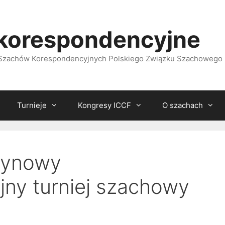
korespondencyjne
i Szachów Korespondencyjnych Polskiego Związku Szachowego
Turnieje
Kongresy ICCF
O szachach
żynowy
ny turniej szachowy