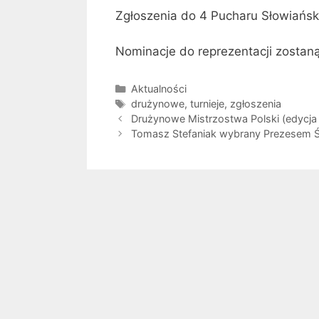
Zgłoszenia do 4 Pucharu Słowiańsk
Nominacje do reprezentacji zostan
Kategorie
Aktualności
Tagi
drużynowe
,
turnieje
,
zgłoszenia
Drużynowe Mistrzostwa Polski (edycj
Tomasz Stefaniak wybrany Prezesem 