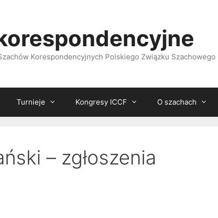
korespondencyjne
i Szachów Korespondencyjnych Polskiego Związku Szachowego
Turnieje
Kongresy ICCF
O szachach
ński – zgłoszenia