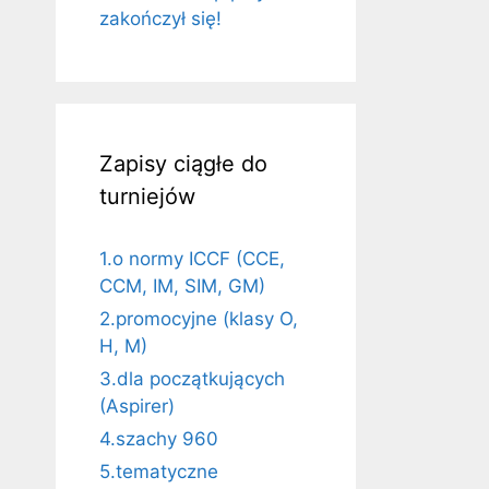
zakończył się!
Zapisy ciągłe do
turniejów
1.o normy ICCF (CCE,
CCM, IM, SIM, GM)
2.promocyjne (klasy O,
H, M)
3.dla początkujących
(Aspirer)
4.szachy 960
5.tematyczne