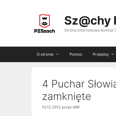
Przejdź
do
Sz@chy 
treści
Strona internetowa Komisj
O stronie
Pomoc
Przepisy
4 Puchar Słowia
zamknięte
10.12.2012
przez
MW