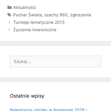
Kategorie
Aktualności
Tagi
Puchar Świata
,
szachy 960
,
zgłoszenia
Turnieje tematyczne 2013
Życzenia noworoczne
Szukaj:
Ostatnie wpisy
Rejestracja udziału w Kongresie 2026 i