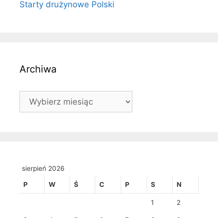
Starty drużynowe Polski
Archiwa
Archiwa
sierpień 2026
P
W
Ś
C
P
S
N
1
2