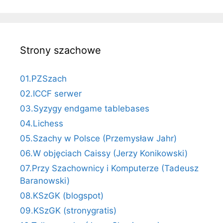
Strony szachowe
01.PZSzach
02.ICCF serwer
03.Syzygy endgame tablebases
04.Lichess
05.Szachy w Polsce (Przemysław Jahr)
06.W objęciach Caissy (Jerzy Konikowski)
07.Przy Szachownicy i Komputerze (Tadeusz
Baranowski)
08.KSzGK (blogspot)
09.KSzGK (stronygratis)