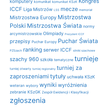
Kongres
komputery
komunikat
komunikat KSzK
mecze
ICCF
Liga Mistrzów
LSS
memoriał
Mistrzostwa
Mistrzostwa Europy
Polski
Mistrzostwa Świata
normy
Olimpiady
arcymistrzowskie
Prezydent ICCF
Puchar Świata
przepisy
Puchar Europy
ranking
serwer ICCF
PZSzach
silniki szachowe
turnieje
szachy 960
szkoła
tematyczne
turniej za
turniej otwarty
turniej regionalny
zaproszeniami
tytuły
uchwała KSzK
wyniki
wyróżnienia
weteran
wybory
zebranie KSzGK
Zespół Ewidencji i Klasyfikacji
zgłoszenia