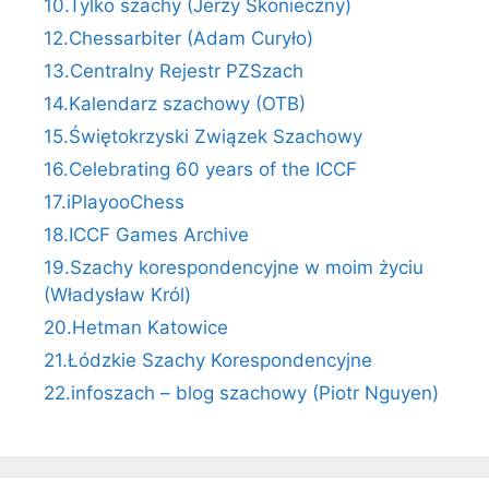
10.Tylko szachy (Jerzy Skonieczny)
12.Chessarbiter (Adam Curyło)
13.Centralny Rejestr PZSzach
14.Kalendarz szachowy (OTB)
15.Świętokrzyski Związek Szachowy
16.Celebrating 60 years of the ICCF
17.iPlayooChess
18.ICCF Games Archive
19.Szachy korespondencyjne w moim życiu
(Władysław Król)
20.Hetman Katowice
21.Łódzkie Szachy Korespondencyjne
22.infoszach – blog szachowy (Piotr Nguyen)