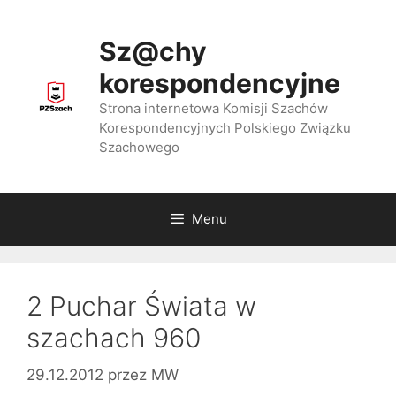
Przejdź
do
Sz@chy
treści
korespondencyjne
Strona internetowa Komisji Szachów
Korespondencyjnych Polskiego Związku
Szachowego
Menu
2 Puchar Świata w
szachach 960
29.12.2012
przez
MW