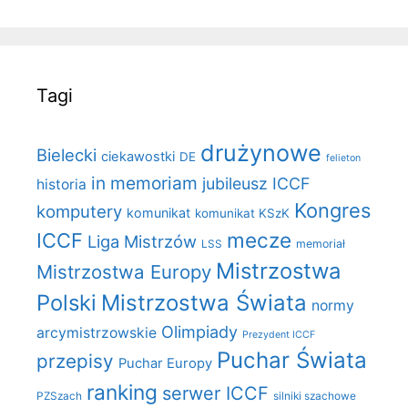
Tagi
drużynowe
Bielecki
ciekawostki
DE
felieton
in memoriam
jubileusz ICCF
historia
Kongres
komputery
komunikat
komunikat KSzK
mecze
ICCF
Liga Mistrzów
LSS
memoriał
Mistrzostwa
Mistrzostwa Europy
Polski
Mistrzostwa Świata
normy
Olimpiady
arcymistrzowskie
Prezydent ICCF
Puchar Świata
przepisy
Puchar Europy
ranking
serwer ICCF
PZSzach
silniki szachowe