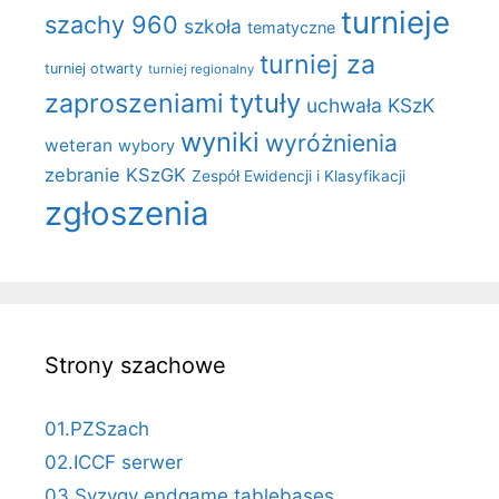
turnieje
szachy 960
szkoła
tematyczne
turniej za
turniej otwarty
turniej regionalny
zaproszeniami
tytuły
uchwała KSzK
wyniki
wyróżnienia
weteran
wybory
zebranie KSzGK
Zespół Ewidencji i Klasyfikacji
zgłoszenia
Strony szachowe
01.PZSzach
02.ICCF serwer
03.Syzygy endgame tablebases