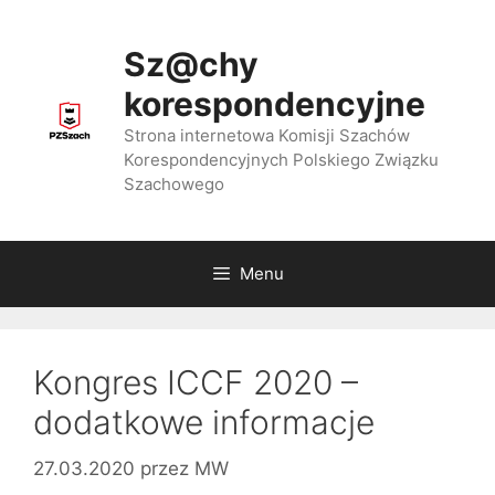
Przejdź
do
Sz@chy
treści
korespondencyjne
Strona internetowa Komisji Szachów
Korespondencyjnych Polskiego Związku
Szachowego
Menu
Kongres ICCF 2020 –
dodatkowe informacje
27.03.2020
przez
MW