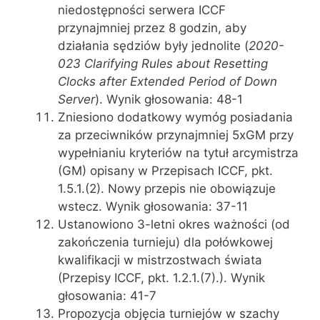
niedostępności serwera ICCF
przynajmniej przez 8 godzin, aby
działania sędziów były jednolite (
2020-
023 Clarifying Rules about Resetting
Clocks after Extended Period of Down
Server
). Wynik głosowania: 48-1
Zniesiono dodatkowy wymóg posiadania
za przeciwników przynajmniej 5xGM przy
wypełnianiu kryteriów na tytuł arcymistrza
(GM) opisany w Przepisach ICCF, pkt.
1.5.1.(2). Nowy przepis nie obowiązuje
wstecz. Wynik głosowania: 37-11
Ustanowiono 3-letni okres ważności (od
zakończenia turnieju) dla połówkowej
kwalifikacji w mistrzostwach świata
(Przepisy ICCF, pkt. 1.2.1.(7).). Wynik
głosowania: 41-7
Propozycja objęcia turniejów w szachy