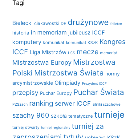
Tagi
drużynowe
Bielecki
ciekawostki
DE
felieton
in memoriam
jubileusz ICCF
historia
Kongres
komputery
komunikat
komunikat KSzK
mecze
ICCF
Liga Mistrzów
LSS
memoriał
Mistrzostwa
Mistrzostwa Europy
Polski
Mistrzostwa Świata
normy
Olimpiady
arcymistrzowskie
Prezydent ICCF
Puchar Świata
przepisy
Puchar Europy
ranking
serwer ICCF
PZSzach
silniki szachowe
turnieje
szachy 960
szkoła
tematyczne
turniej za
turniej otwarty
turniej regionalny
zaproszeniami
tytuły
uchwała KSzK