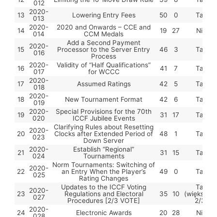
012
2020-
13
Lowering Entry Fees
50
0
Tak
013
2020-
2020 and Onwards – CCE and
14
19
27
Nie
014
CCM Medals
Add a Second Payment
2020-
15
Processor to the Server Entry
46
3
Tak
016
Process
2020-
Validity of “Half Qualifications”
16
41
7
Tak
017
for WCCC
2020-
17
Assumed Ratings
42
5
Tak
018
2020-
18
New Tournament Format
42
6
Tak
019
2020-
Special Provisions for the 70th
19
31
17
Tak
020
ICCF Jubilee Events
Clarifying Rules about Resetting
2020-
20
Clocks after Extended Period of
48
1
Tak
023
Down Server
2020-
Establish “Regional”
21
31
15
Tak
024
Tournaments
Norm Tournaments: Switching of
2020-
22
an Entry When the Player’s
49
0
Tak
025
Rating Changes
Updates to the ICCF Voting
Tak
2020-
23
Regulations and Electoral
35
10
(większoś
027
Procedures [2/3 VOTE]
2/3)
2020-
24
Electronic Awards
20
28
Nie
028