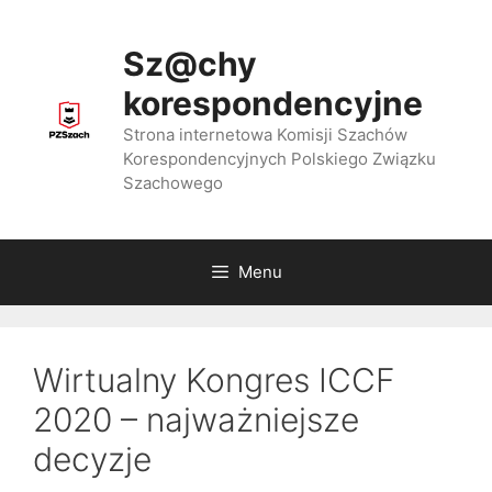
Przejdź
do
Sz@chy
treści
korespondencyjne
Strona internetowa Komisji Szachów
Korespondencyjnych Polskiego Związku
Szachowego
Menu
Wirtualny Kongres ICCF
2020 – najważniejsze
decyzje