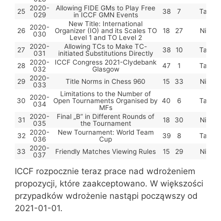
2020-
Allowing FIDE GMs to Play Free
25
38
7
Tak
029
in ICCF GMN Events
New Title: International
2020-
26
Organizer (IO) and its Scales TO
18
27
Nie
030
Level 1 and TO Level 2
2020-
Allowing TCs to Make TC-
27
38
10
Tak
031
initiated Substitutions Directly
2020-
ICCF Congress 2021-Clydebank
28
47
1
Tak
032
Glasgow
2020-
29
Title Norms in Chess 960
15
33
Nie
033
Limitations to the Number of
2020-
30
Open Tournaments Organised by
40
6
Tak
034
MFs
2020-
Final „B” in Different Rounds of
31
18
30
Nie
035
the Tournament
2020-
New Tournament: World Team
32
39
8
Tak
036
Cup
2020-
33
Friendly Matches Viewing Rules
15
29
Nie
037
ICCF rozpocznie teraz prace nad wdrożeniem
propozycji, które zaakceptowano. W większości
przypadków wdrożenie nastąpi począwszy od
2021-01-01.