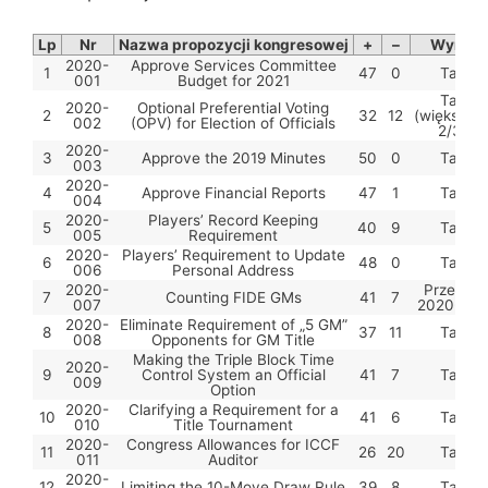
Lp
Nr
Nazwa propozycji kongresowej
+
–
Wynik
2020-
Approve Services Committee
1
47
0
Tak
001
Budget for 2021
Tak
2020-
Optional Preferential Voting
2
32
12
(większoś
002
(OPV) for Election of Officials
2/3)
2020-
3
Approve the 2019 Minutes
50
0
Tak
003
2020-
4
Approve Financial Reports
47
1
Tak
004
2020-
Players’ Record Keeping
5
40
9
Tak
005
Requirement
2020-
Players’ Requirement to Update
6
48
0
Tak
006
Personal Address
2020-
Przeszła
7
Counting FIDE GMs
41
7
007
2020-00
2020-
Eliminate Requirement of „5 GM”
8
37
11
Tak
008
Opponents for GM Title
Making the Triple Block Time
2020-
9
Control System an Official
41
7
Tak
009
Option
2020-
Clarifying a Requirement for a
10
41
6
Tak
010
Title Tournament
2020-
Congress Allowances for ICCF
11
26
20
Tak
011
Auditor
2020-
12
Limiting the 10-Move Draw Rule
39
8
Tak