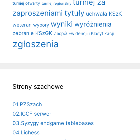
turniej za
turniej otwarty
turniej regionalny
zaproszeniami
tytuły
uchwała KSzK
wyniki
wyróżnienia
weteran
wybory
zebranie KSzGK
Zespół Ewidencji i Klasyfikacji
zgłoszenia
Strony szachowe
01.PZSzach
02.ICCF serwer
03.Syzygy endgame tablebases
04.Lichess