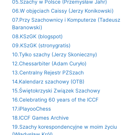
05.Szachy w Polsce (Przemysław Jahr)
06.W objęciach Caissy (Jerzy Konikowski)
07.Przy Szachownicy i Komputerze (Tadeusz
Baranowski)
08.KSzGK (blogspot)
09.KSzGK (stronygratis)
10.Tylko szachy (Jerzy Skonieczny)
12.Chessarbiter (Adam Curyło)
13.Centralny Rejestr PZSzach
14.Kalendarz szachowy (OTB)
15.Świętokrzyski Związek Szachowy
16.Celebrating 60 years of the ICCF
17.iPlayooChess
18.ICCF Games Archive
19.Szachy korespondencyjne w moim życiu
(Władysław Król)