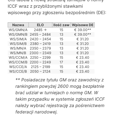
ICCF wraz z przybliżonymi stawkami
wpisowego przy zgłoszeniu bezpośrednim (DE):
Nazwa
ELO
Ilość zaw
Wpisowe DE
WS/GMN/A
2485 ->
15
€ 39.00**
WS/GMN/B
2455 – 2484
13
€ 39.00**
WS/SIM/A
2420 – 2454
15
€ 31.20
WS/SIM/B
2380 – 2419
13
€ 31.20
WS/MN/A
2350 – 2379
13
€ 31.20
WS/MN/B
2300 – 2349
13
€ 31.20
WS/CCM/A
2250 – 2299
15
€ 23.40
WS/CCM/B
2200 – 2249
17
€ 23.40
WS/CCE/A
2125 – 2199
15
€ 23.40
WS/CCE/B
2050 – 2124
15
€ 23.40
** Posiadacze tytułu GM oraz zawodnicy z
rankingiem powyżej 2600 mogą bezpłatnie
brać udział w turniejach o normę GM. W
takim przypadku w systemie zgłoszeń ICCF
należy wybrać rejestrację za pośrenictwem
federacji narodowej.