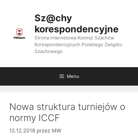
Przejdź
do
Sz@chy
treści
korespondencyjne
Strona internetowa Komisji Szachów
Korespondencyjnych Polskiego Związku
Szachowego
Menu
Nowa struktura turniejów o
normy ICCF
12.12.2018
przez
MW