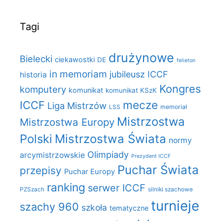
Tagi
drużynowe
Bielecki
ciekawostki
DE
felieton
in memoriam
jubileusz ICCF
historia
Kongres
komputery
komunikat
komunikat KSzK
mecze
ICCF
Liga Mistrzów
LSS
memoriał
Mistrzostwa
Mistrzostwa Europy
Polski
Mistrzostwa Świata
normy
Olimpiady
arcymistrzowskie
Prezydent ICCF
Puchar Świata
przepisy
Puchar Europy
ranking
serwer ICCF
PZSzach
silniki szachowe
turnieje
szachy 960
szkoła
tematyczne