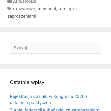
Kategorie
Aktualności
Tagi
drużynowe
,
memoriał
,
turniej za
zaproszeniami
Szukaj:
Ostatnie wpisy
Rejestracja udziału w Kongresie 2026 i
ustalenia praktyczne
Turniej federacji kubańskiej za zaproszeniami