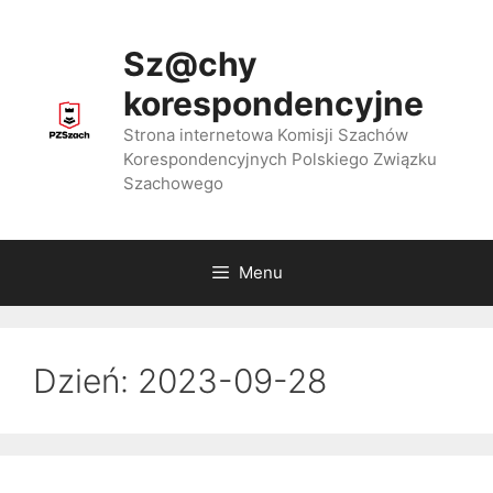
Przejdź
do
Sz@chy
treści
korespondencyjne
Strona internetowa Komisji Szachów
Korespondencyjnych Polskiego Związku
Szachowego
Menu
Dzień:
2023-09-28