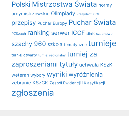
Polski
Mistrzostwa Świata
normy
Olimpiady
arcymistrzowskie
Prezydent ICCF
Puchar Świata
przepisy
Puchar Europy
ranking
serwer ICCF
PZSzach
silniki szachowe
turnieje
szachy 960
szkoła
tematyczne
turniej za
turniej otwarty
turniej regionalny
zaproszeniami
tytuły
uchwała KSzK
wyniki
wyróżnienia
weteran
wybory
zebranie KSzGK
Zespół Ewidencji i Klasyfikacji
zgłoszenia