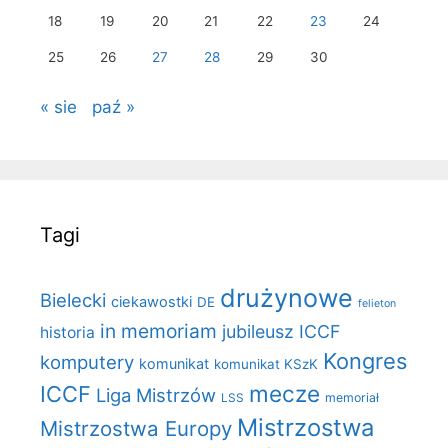
18
19
20
21
22
23
24
25
26
27
28
29
30
« sie
paź »
Tagi
drużynowe
Bielecki
ciekawostki
DE
felieton
in memoriam
jubileusz ICCF
historia
Kongres
komputery
komunikat
komunikat KSzK
mecze
ICCF
Liga Mistrzów
LSS
memoriał
Mistrzostwa
Mistrzostwa Europy