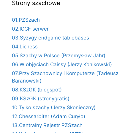
Strony szachowe
01.PZSzach
02.ICCF serwer
03.Syzygy endgame tablebases
04.Lichess
05.Szachy w Polsce (Przemysław Jahr)
06.W objęciach Caissy (Jerzy Konikowski)
07.Przy Szachownicy i Komputerze (Tadeusz
Baranowski)
08.KSzGK (blogspot)
09.KSzGK (stronygratis)
10.Tylko szachy (Jerzy Skonieczny)
12.Chessarbiter (Adam Curyło)
13.Centralny Rejestr PZSzach