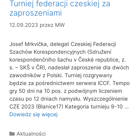
Turniej federacji czeskiej za
zaproszeniami
12.09.2023
przez
MW
Josef Mrkvička, delegat Czeskiej Federacji
Szachów Korespondencyjnych (Sdružení
korespondenčního šachu v České republice, z.
s. – SKŠ v ČR), nadesłał zaproszenie dla dwóch
zawodników z Polski. Turniej rozgrywany
będzie za pośrednictwem serwera ICCF. Tempo
gry 50 dni na 10 pos. z podwójnym liczeniem
czasu po 12 dniach namysłu. Wyszczególnienie
CZE 2023 (Blanice17) Kategoria turnieju 9-10 …
Dowiedz się więcej
Kategorie
Aktualności