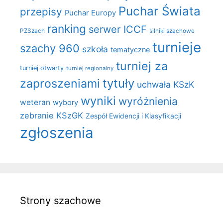
Puchar Świata
przepisy
Puchar Europy
ranking
serwer ICCF
PZSzach
silniki szachowe
turnieje
szachy 960
szkoła
tematyczne
turniej za
turniej otwarty
turniej regionalny
zaproszeniami
tytuły
uchwała KSzK
wyniki
wyróżnienia
weteran
wybory
zebranie KSzGK
Zespół Ewidencji i Klasyfikacji
zgłoszenia
Strony szachowe