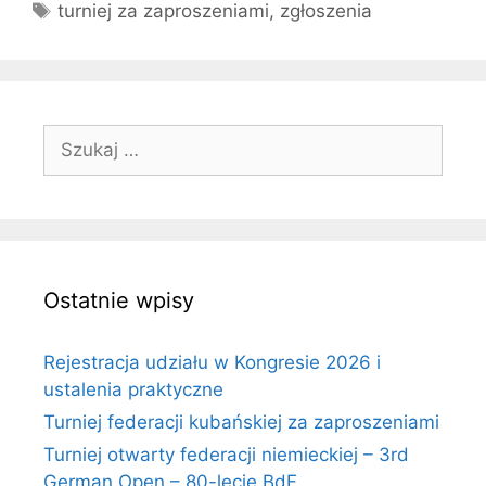
Tagi
turniej za zaproszeniami
,
zgłoszenia
Szukaj:
Ostatnie wpisy
Rejestracja udziału w Kongresie 2026 i
ustalenia praktyczne
Turniej federacji kubańskiej za zaproszeniami
Turniej otwarty federacji niemieckiej – 3rd
German Open – 80-lecie BdF