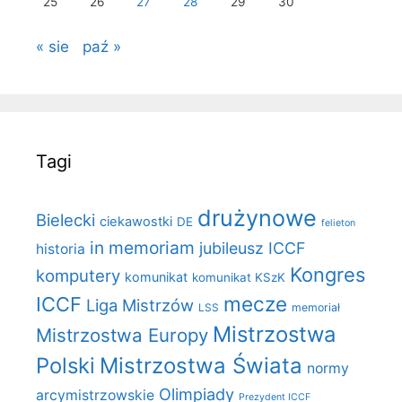
25
26
27
28
29
30
« sie
paź »
Tagi
drużynowe
Bielecki
ciekawostki
DE
felieton
in memoriam
jubileusz ICCF
historia
Kongres
komputery
komunikat
komunikat KSzK
mecze
ICCF
Liga Mistrzów
LSS
memoriał
Mistrzostwa
Mistrzostwa Europy
Polski
Mistrzostwa Świata
normy
Olimpiady
arcymistrzowskie
Prezydent ICCF