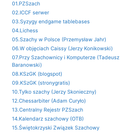
01.PZSzach
02.ICCF serwer
03.Syzygy endgame tablebases
04.Lichess
05.Szachy w Polsce (Przemysław Jahr)
06.W objęciach Caissy (Jerzy Konikowski)
07.Przy Szachownicy i Komputerze (Tadeusz
Baranowski)
08.KSzGK (blogspot)
09.KSzGK (stronygratis)
10.Tylko szachy (Jerzy Skonieczny)
12.Chessarbiter (Adam Curyło)
13.Centralny Rejestr PZSzach
14.Kalendarz szachowy (OTB)
15.Świętokrzyski Związek Szachowy