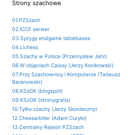
Strony szachowe
01.PZSzach
02.ICCF serwer
03.Syzygy endgame tablebases
04.Lichess
05.Szachy w Polsce (Przemysław Jahr)
06.W objęciach Caissy (Jerzy Konikowski)
07.Przy Szachownicy i Komputerze (Tadeusz
Baranowski)
08.KSzGK (blogspot)
09.KSzGK (stronygratis)
10.Tylko szachy (Jerzy Skonieczny)
12.Chessarbiter (Adam Curyło)
13.Centralny Rejestr PZSzach