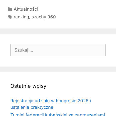
Kategorie
Aktualności
Tagi
ranking
,
szachy 960
Szukaj:
Ostatnie wpisy
Rejestracja udziału w Kongresie 2026 i
ustalenia praktyczne
Turniej federacji kubańskiej za zaproszeniami