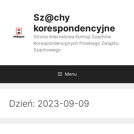
Przejdź
do
Sz@chy
treści
korespondencyjne
Strona internetowa Komisji Szachów
Korespondencyjnych Polskiego Związku
Szachowego
Menu
Dzień:
2023-09-09