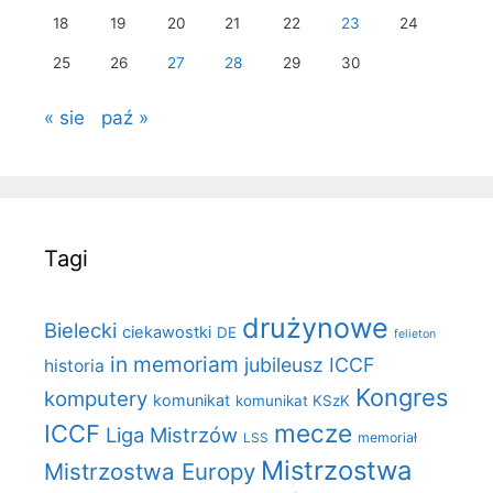
18
19
20
21
22
23
24
25
26
27
28
29
30
« sie
paź »
Tagi
drużynowe
Bielecki
ciekawostki
DE
felieton
in memoriam
jubileusz ICCF
historia
Kongres
komputery
komunikat
komunikat KSzK
mecze
ICCF
Liga Mistrzów
LSS
memoriał
Mistrzostwa
Mistrzostwa Europy