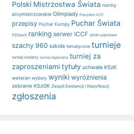
Polski
Mistrzostwa Świata
normy
Olimpiady
arcymistrzowskie
Prezydent ICCF
Puchar Świata
przepisy
Puchar Europy
ranking
serwer ICCF
PZSzach
silniki szachowe
turnieje
szachy 960
szkoła
tematyczne
turniej za
turniej otwarty
turniej regionalny
zaproszeniami
tytuły
uchwała KSzK
wyniki
wyróżnienia
weteran
wybory
zebranie KSzGK
Zespół Ewidencji i Klasyfikacji
zgłoszenia