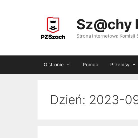
Przejdź
do
Sz@chy 
treści
Strona internetowa Komisj
O stronie
Pomoc
Przepisy
Dzień:
2023-0