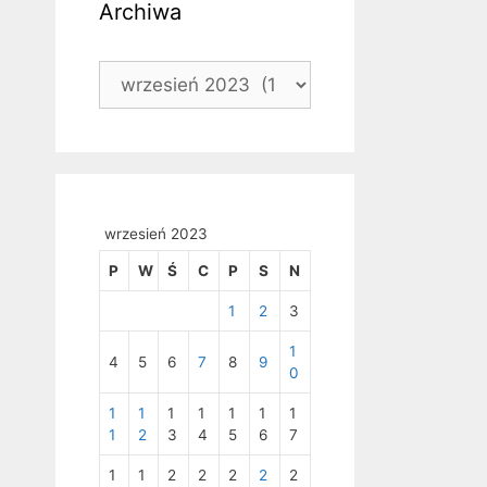
Archiwa
Archiwa
wrzesień 2023
P
W
Ś
C
P
S
N
1
2
3
1
4
5
6
7
8
9
0
1
1
1
1
1
1
1
1
2
3
4
5
6
7
1
1
2
2
2
2
2