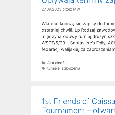
27.09.2023
przez
MW
Wkrótce kończą się zapisy do turni
ostatniej chwili. Lp Rodzaj zawod
międzynarodowy turniej drużyn szk
WSTT/6/23 – Santasiere’s Folly, A0
federacji walijskiej za zaproszenia
Kategorie
Aktualności
Tagi
turnieje
,
zgłoszenia
1st Friends of Caiss
Tournament – otwarty