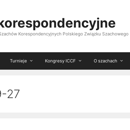
korespondencyjne
i Szachów Korespondencyjnych Polskiego Związku Szachowego
Turnieje
Kongresy ICCF
O szachach
9-27