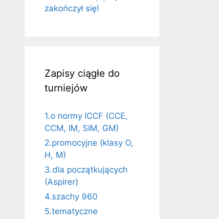
zakończył się!
Zapisy ciągłe do
turniejów
1.o normy ICCF (CCE,
CCM, IM, SIM, GM)
2.promocyjne (klasy O,
H, M)
3.dla początkujących
(Aspirer)
4.szachy 960
5.tematyczne