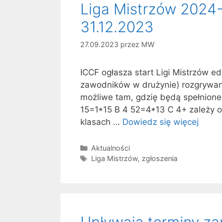
Liga Mistrzów 2024-
31.12.2023
27.09.2023
przez
MW
ICCF ogłasza start Ligi Mistrzów 
zawodników w drużynie) rozgrywan
możliwe tam, gdzię będą spełnione w
15=1*15 B 4 52=4*13 C 4+ zależy o
klasach …
Dowiedz się więcej
Kategorie
Aktualności
Tagi
Liga Mistrzów
,
zgłoszenia
Upływają terminy za