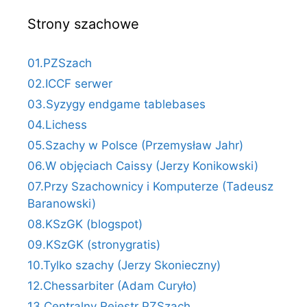
Strony szachowe
01.PZSzach
02.ICCF serwer
03.Syzygy endgame tablebases
04.Lichess
05.Szachy w Polsce (Przemysław Jahr)
06.W objęciach Caissy (Jerzy Konikowski)
07.Przy Szachownicy i Komputerze (Tadeusz
Baranowski)
08.KSzGK (blogspot)
09.KSzGK (stronygratis)
10.Tylko szachy (Jerzy Skonieczny)
12.Chessarbiter (Adam Curyło)
13.Centralny Rejestr PZSzach