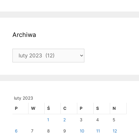
Archiwa
Archiwa
luty 2023
P
W
Ś
C
P
S
N
1
2
3
4
5
6
7
8
9
10
11
12