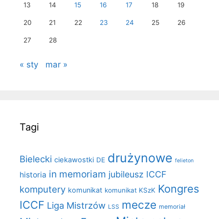
13
14
15
16
17
18
19
20
21
22
23
24
25
26
27
28
« sty
mar »
Tagi
drużynowe
Bielecki
ciekawostki
DE
felieton
in memoriam
jubileusz ICCF
historia
Kongres
komputery
komunikat
komunikat KSzK
mecze
ICCF
Liga Mistrzów
LSS
memoriał