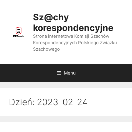
Przejdź
do
Sz@chy
treści
korespondencyjne
Strona internetowa Komisji Szachów
Korespondencyjnych Polskiego Związku
Szachowego
Menu
Dzień:
2023-02-24