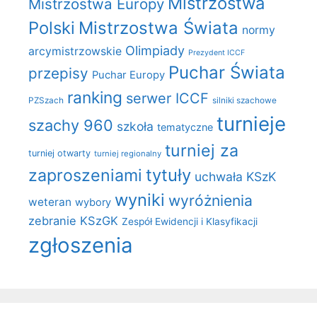
Mistrzostwa
Mistrzostwa Europy
Polski
Mistrzostwa Świata
normy
Olimpiady
arcymistrzowskie
Prezydent ICCF
Puchar Świata
przepisy
Puchar Europy
ranking
serwer ICCF
PZSzach
silniki szachowe
turnieje
szachy 960
szkoła
tematyczne
turniej za
turniej otwarty
turniej regionalny
zaproszeniami
tytuły
uchwała KSzK
wyniki
wyróżnienia
weteran
wybory
zebranie KSzGK
Zespół Ewidencji i Klasyfikacji
zgłoszenia